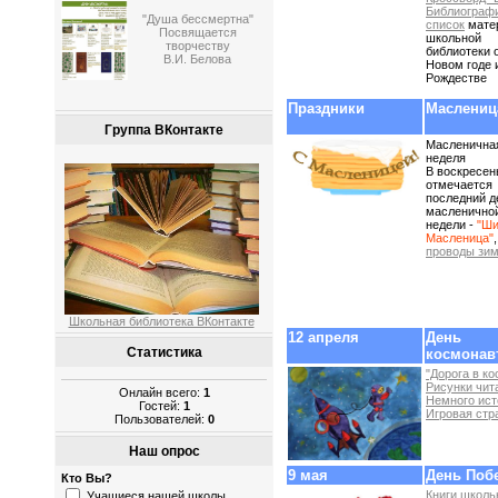
Библиограф
"Душа бессмертна"
список
мате
Посвящается
школьной
творчеству
библиотеки 
В.И. Белова
Новом годе 
Рождестве
Праздники
Маслениц
Группа ВКонтакте
Масленична
неделя
В воскресен
отмечается
последний д
масленично
недели -
"Ши
Масленица"
,
проводы зи
Школьная библиотека ВКонтакте
12 апреля
День
Статистика
космонав
"Дорога в ко
Рисунки чит
Онлайн всего:
1
Немного ист
Гостей:
1
Игровая стр
Пользователей:
0
Наш опрос
9 мая
День Поб
Кто Вы?
Книги школь
Учащиеся нашей школы