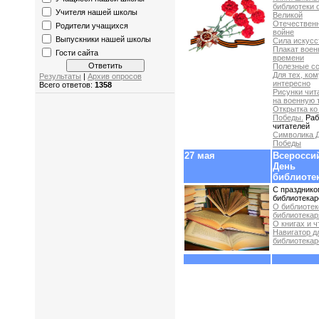
библиотеки 
Учителя нашей школы
Великой
Отечествен
Родители учащихся
войне
Выпускники нашей школы
Сила искусс
Плакат воен
Гости сайта
времени
Полезные сс
Для тех, ком
Результаты
|
Архив опросов
интересно
Всего ответов:
1358
Рисунки чит
на военную 
Открытка ко
Победы.
Раб
читателей
Символика 
Победы
27 мая
Всеросси
День
библиоте
С празднико
библиотекар
О библиотек
библиотекар
О книгах и ч
Навигатор д
библиотекар