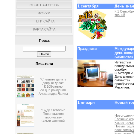
ОБРАТНАЯ СВЯЗЬ
1 сентября
День зна
К 1 Сентябр
ФОРУМ
знаний
ТЕГИ САЙТА
КАРТА САЙТА
Поиск
Праздники
Междунар
день шко
библиотек
Четвёртый
Писатели
понедельник
октября.
С октября 20
День школь
"Спешите делать
библиотек
добрые дела!"
преобразова
К 105-летию
Месячник
со дня рождения
Александра Яшина
1 января
Новый го
"Буду стеблем"
Посвящается
Новогодняя 
творчеству
Ёлочные иг
Ольги Фокиной
Как встреча
Новый год л
всех земны
Кроссворд "