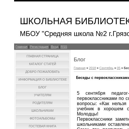
ШКОЛЬНАЯ БИБЛИОТЕ
МБОУ "Средняя школа №2 г.Гряз
Главная
|
Регистрация
|
Вход
|
RSS
ГЛАВНАЯ СТРАНИЦА
Блог
КАТАЛОГ СТАТЕЙ
Главная
»
2018
»
Сентябрь
»
05
» Бес
ДОБРО ПОЖАЛОВАТЬ
Беседы с первоклассникам
ИНФОРМАЦИЯ О БИБЛИОТЕКЕ
БЛОГ
5 сентября педагог
УЧИТЕЛЯМ
первоклассниками по со
вопросы: «Как нельзя
РОДИТЕЛЯМ
учебник в хорошем с
ШКОЛЬНИКАМ
Молодцы!
Первоклассники замет
ФОТОАЛЬБОМЫ
школьниками оставлен
ГОСТЕВАЯ КНИГА