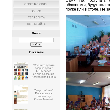
Сами так поступать н
обложками, будут польз
ОБРАТНАЯ СВЯЗЬ
полке или в столе. Не з
ФОРУМ
ТЕГИ САЙТА
КАРТА САЙТА
Поиск
Писатели
"Спешите делать
добрые дела!"
К 105-летию
со дня рождения
Александра Яшина
"Буду стеблем"
Посвящается
творчеству
Ольги Фокиной