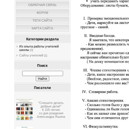
ОБРАТНАЯ СВЯЗЬ
ФОРУМ
ТЕГИ САЙТА
КАРТА САЙТА
Категории раздела
Из опыта работы учителей
школы
[3]
Сайты учителей
[1]
Поиск
Писатели
"Спешите делать
добрые дела!"
К 105-летию
со дня рождения
Александра Яшина