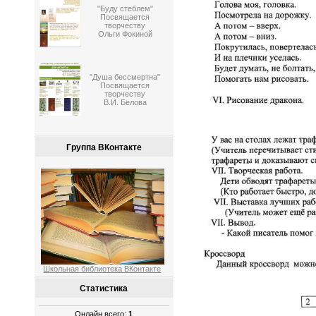
"Буду стеблем"
Посвящается
творчеству
Ольги Фокиной
"Душа бессмертна"
Посвящается
творчеству
В.И. Белова
Группа ВКонтакте
Школьная библиотека ВКонтакте
Статистика
Онлайн всего:
1