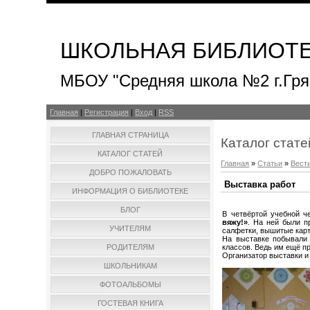
ШКОЛЬНАЯ БИБЛИОТ
МБОУ "Средняя школа №2 г.Гря
Главная
|
Регистрация
|
Вход
|
RSS
ГЛАВНАЯ СТРАНИЦА
Каталог стате
КАТАЛОГ СТАТЕЙ
Главная
»
Статьи
»
Вест
ДОБРО ПОЖАЛОВАТЬ
Выставка работ
ИНФОРМАЦИЯ О БИБЛИОТЕКЕ
БЛОГ
В четвёртой учебной ч
вяжу!»
. На ней были п
УЧИТЕЛЯМ
салфетки, вышитые карт
На выставке побывали
классов. Ведь им ещё п
РОДИТЕЛЯМ
Организатор выставки и
ШКОЛЬНИКАМ
ФОТОАЛЬБОМЫ
ГОСТЕВАЯ КНИГА