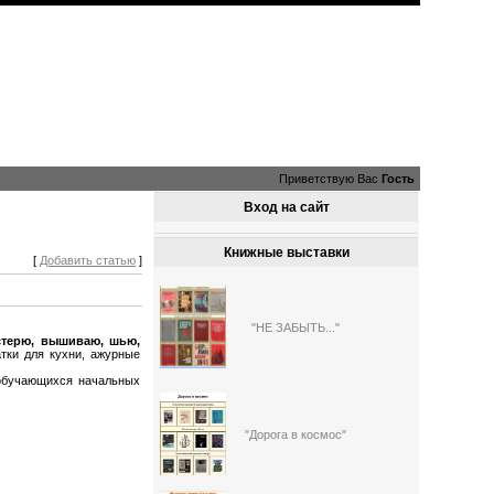
Приветствую Вас
Гость
Вход на сайт
Книжные выставки
[
Добавить статью
]
"НЕ ЗАБЫТЬ..."
стерю, вышиваю, шью,
тки для кухни, ажурные
 обучающихся начальных
"Дорога в космос"