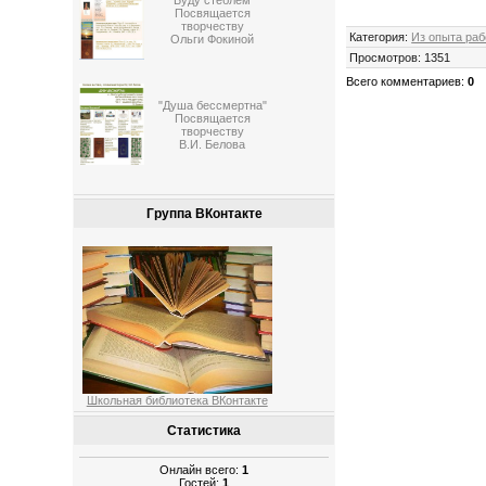
"Буду стеблем"
Посвящается
творчеству
Категория
:
Из опыта ра
Ольги Фокиной
Просмотров
:
1351
Всего комментариев
:
0
"Душа бессмертна"
Посвящается
творчеству
В.И. Белова
Группа ВКонтакте
Школьная библиотека ВКонтакте
Статистика
Онлайн всего:
1
Гостей:
1