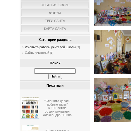
ОБРАТНАЯ СВЯЗЬ
ФОРУМ
ТЕГИ САЙТА
КАРТА САЙТА
Категории раздела
Из опыта работы учителей школы
[3]
Сайты учителей
[1]
Поиск
Писатели
"Спешите делать
добрые дела!"
К 105-летию
со дня рождения
Александра Яшина