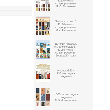
К 200-летию
со дня рождения
И. С. Тургенева
"Моим стихам..."
К 120-летию
со дня рождения
М.И. Цветаевой
"Детский писатель
с морскою душой"
К 135-летию
со дня рождения
Бориса Житкова
Чуковский К.И.
135 лет со дня
рождения
К 305-летию со дня
рождения
М.В. Ломоносова