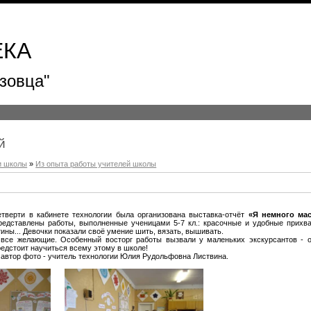
ЕКА
зовца"
й
и школы
»
Из опыта работы учителей школы
етверти в кабинете технологии была организована выставка-отчёт
«Я немного ма
редставлены работы, выполненные ученицами 5-7 кл.: красочные и удобные прихва
ины... Девочки показали своё умение шить, вязать, вышивать.
 все желающие. Особенный восторг работы вызвали у маленьких экскурсантов -
редстоит научиться всему этому в школе!
 автор фото - учитель технологии Юлия Рудольфовна Листвина.