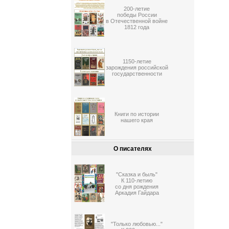
200-летие
победы России
в Отечественной войне
1812 года
1150-летие
зарождения российской
государственности
Книги по истории
нашего края
О писателях
"Сказка и быль"
К 110-летию
со дня рождения
Аркадия Гайдара
"Только любовью..."