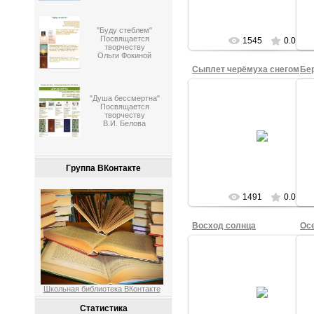
tasha
"Буду стеблем"
Посвящается
1545
0.0
творчеству
Ольги Фокиной
Сыплет черёмуха снегом
Бе
"Душа бессмертна"
Посвящается
творчеству
28.09.2015
В.И. Белова
Сыплет черёмуха снегом.
Б
Рисовал Кирилл В., 1б кл.
tasha
Группа ВКонтакте
1491
0.0
Восход солнца
Ос
28.09.2015
Восход солнца. Рисовала
Школьная библиотека ВКонтакте
О
Елизавета Г., 1б кл.
Статистика
tasha