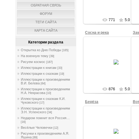
tasha
ОБРАТНАЯ СВЯЗЬ
ФОРУМ
771
5.0
ТЕГИ САЙТА
КАРТА САЙТА
Сосна и река
Зам
Категории раздела
Открытка ко Дню Победы
[165]
03.10.2015
На военную тему
[39]
Сосна и река. Рисовала Светл
Рисуем космос
[187]
С., 1в кл.
Иллюстрации к книгам
[33]
tasha
Иллюстрации к сказкам
[19]
Иллюстрации к произведениям
В.И. Белова
[64]
876
5.0
Иллюстрации к произведениям
Н.А. Некрасова
[10]
Иллюстрации к сказкам К.И.
Берёза
Вот
Чуковского
[17]
Иллюстрации к произведениям
Э.Н. Успенского
[34]
Недаром помнит вся Россия…
[16]
03.10.2015
Весёлые Человечки
[12]
Берёза. Рисовала Ксения М., 1в
Рисунки к произведениям А.Я.
Яшина
[89]
tasha