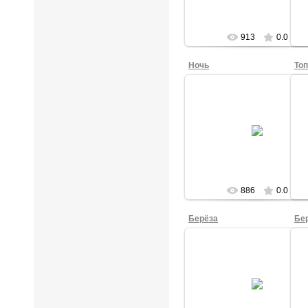
913
0.0
Ночь
Топ
28.09.2015
Ночь. Рисовала Полина К., 4б к
tasha
886
0.0
Берёза
Бе
28.09.2015
Берёза. Рисовала Вивея С., 4б 
Б
tasha