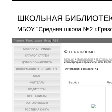
ШКОЛЬНАЯ БИБЛИОТЕ
МБОУ "Средняя школа №2 г.Гряз
Главная
|
Регистрация
|
Вход
|
RSS
ГЛАВНАЯ СТРАНИЦА
Фотоальбомы
КАТАЛОГ СТАТЕЙ
Главная
»
Фотоальбом
»
Выставки ри
иллюстрации к произведениям Серге
ДОБРО ПОЖАЛОВАТЬ
Фотографий в разделе
:
41
ИНФОРМАЦИЯ О БИБЛИОТЕКЕ
БЛОГ
Берёза
Че
УЧИТЕЛЯМ
РОДИТЕЛЯМ
ШКОЛЬНИКАМ
03.10.2015
ФОТОАЛЬБОМЫ
Берёза. Рисовала Ульяна Ш., 1в
ГОСТЕВАЯ КНИГА