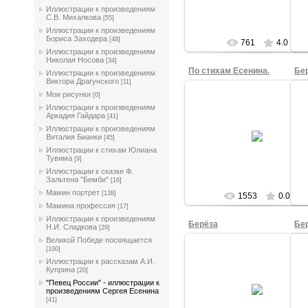
Иллюстрации к произведениям
С.В. Михалкова
[55]
Иллюстрации к произведениям
Бориса Заходера
[48]
761
4.0
Иллюстрации к произведениям
Николая Носова
[34]
По стихам Есенина.
Бе
Иллюстрации к произведениям
Виктора Драгунского
[11]
Мои рисунки
[0]
Иллюстрации к произведениям
Аркадия Гайдара
03.10.2015
[41]
Иллюстрации к произведениям
По стихам Есенина. Рисовал Е
Виталия Бианки
[45]
Щ.,1в кл.
Иллюстрации к стихам Юлиана
tasha
Тувима
[9]
Иллюстрации к сказке Ф.
Зальтена "Бемби"
[16]
Мамин портрет
[138]
1553
0.0
Мамина профессия
[17]
Иллюстрации к произведениям
Берёза
Бе
Н.И. Сладкова
[29]
Великой Победе посвящается
[100]
Иллюстрации к рассказам А.И.
01.10.2015
Куприна
[20]
"Певец России" - иллюстрации к
Берёза. Рисовала Екатерина К.
Б
произведениям Сергея Есенина
кл.
[41]