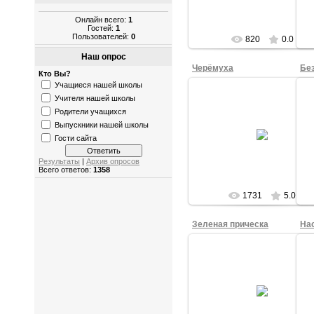
Онлайн всего:
1
Гостей:
1
Пользователей:
0
820
0.0
Наш опрос
Черёмуха
Без
Кто Вы?
Учащиеся нашей школы
Учителя нашей школы
Родители учащихся
28.09.2015
Выпускники нашей школы
Черёмуха. Рисовала Анастасия 
Б
Гости сайта
1б кл.
tasha
Результаты
|
Архив опросов
Всего ответов:
1358
1731
5.0
Зеленая прическа
На
28.09.2015
Зеленая прическа. Рисовал
Александр О., 1б кл.
tasha