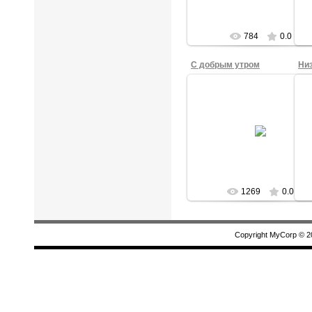
784
0.0
С добрым утром
28.09.2015
С добрым утром! Рисовала
Н
Анжела А., 4б кл.
tasha
1269
0.0
Copyright MyCorp © 2