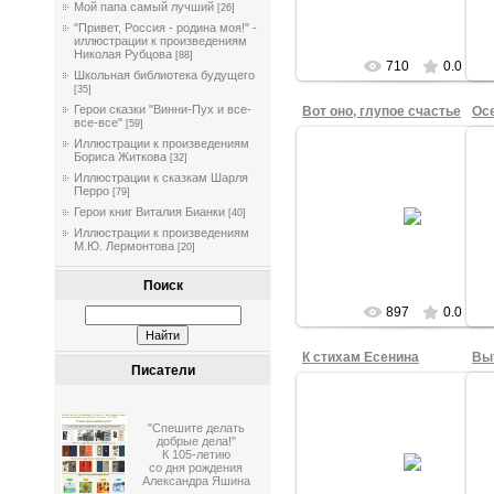
tasha
Мой папа самый лучший
[26]
"Привет, Россия - родина моя!" -
иллюстрации к произведениям
Николая Рубцова
[88]
710
0.0
Школьная библиотека будущего
[35]
Герои сказки "Винни-Пух и все-
Вот оно, глупое счастье
Ос
все-все"
[59]
Иллюстрации к произведениям
Бориса Житкова
[32]
Иллюстрации к сказкам Шарля
01.10.2015
Перро
[79]
Вот оно, глупое счастье. Рисо
О
Герои книг Виталия Бианки
[40]
Николай Ш., 4а кл.
Иллюстрации к произведениям
М.Ю. Лермонтова
tasha
[20]
Поиск
897
0.0
К стихам Есенина
Писатели
"Спешите делать
01.10.2015
добрые дела!"
К 105-летию
К стихам Есенина. Рисовал
со дня рождения
Ариана М., 4б кл.
Александра Яшина