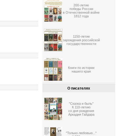
200-летие
победы России
в Отечественной войне
1812 года
1150-летие
зарождения российской
государственности
Книги по истории
нашего края
О писателях
"Сказка и быль"
К 110-летию
со дня рождения
Аркадия Гайдара
"Только любовью..."