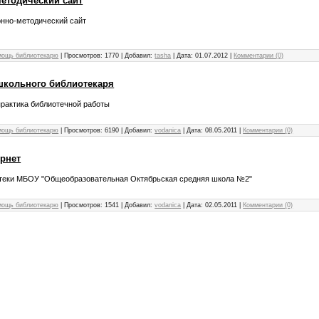
етодический сайт
нно-методический сайт
мощь библиотекарю
|
Просмотров:
1770
|
Добавил:
tasha
|
Дата:
01.07.2012
|
Комментарии (0)
школьного библиотекаря
практика библиотечной работы
мощь библиотекарю
|
Просмотров:
6190
|
Добавил:
vodanica
|
Дата:
08.05.2011
|
Комментарии (0)
ернет
теки МБОУ "Общеобразовательная Октябрьская средняя школа №2"
мощь библиотекарю
|
Просмотров:
1541
|
Добавил:
vodanica
|
Дата:
02.05.2011
|
Комментарии (0)