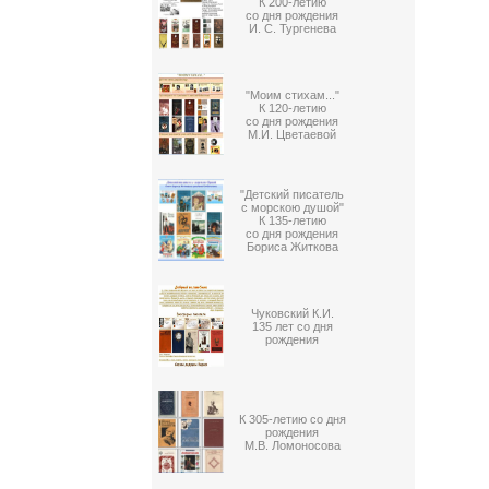
К 200-летию
со дня рождения
И. С. Тургенева
"Моим стихам..."
К 120-летию
со дня рождения
М.И. Цветаевой
"Детский писатель
с морскою душой"
К 135-летию
со дня рождения
Бориса Житкова
Чуковский К.И.
135 лет со дня
рождения
К 305-летию со дня
рождения
М.В. Ломоносова