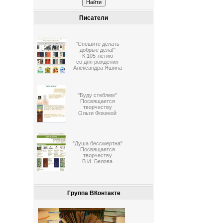
Писатели
"Спешите делать
добрые дела!"
К 105-летию
со дня рождения
Александра Яшина
"Буду стеблем"
Посвящается
творчеству
Ольги Фокиной
"Душа бессмертна"
Посвящается
творчеству
В.И. Белова
Группа ВКонтакте