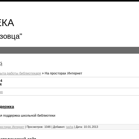
ЕКА
зовца"
й
пыта работы библиотекаря
» На просторах Интернет
:
4
4
ию
держка
я поддержка школьной библиотеки
росторах Интернет
|
Просмотров:
1046
|
Добавил:
tasha
|
Дата:
10.01.2013