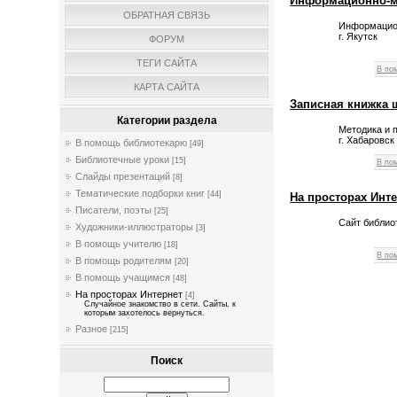
Информационно-м
ОБРАТНАЯ СВЯЗЬ
Информацио
г. Якутск
ФОРУМ
ТЕГИ САЙТА
В по
КАРТА САЙТА
Записная книжка 
Категории раздела
Методика и 
г. Хабаровск
В помощь библиотекарю
[49]
Библиотечные уроки
[15]
В по
Слайды презентаций
[8]
Тематические подборки книг
[44]
На просторах Инт
Писатели, поэты
[25]
Сайт библио
Художники-иллюстраторы
[3]
В помощь учителю
[18]
В по
В помощь родителям
[20]
В помощь учащимся
[48]
На просторах Интернет
[4]
Случайное знакомство в сети. Сайты, к
которым захотелось вернуться.
Разное
[215]
Поиск