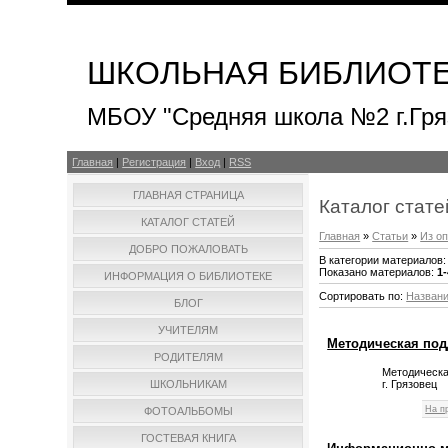
ШКОЛЬНАЯ БИБЛИОТ
МБОУ "Средняя школа №2 г.Гря
Главная
|
Регистрация
|
Вход
|
RSS
ГЛАВНАЯ СТРАНИЦА
Каталог стате
КАТАЛОГ СТАТЕЙ
Главная
»
Статьи
»
Из о
ДОБРО ПОЖАЛОВАТЬ
В категории материалов
Показано материалов
:
1-
ИНФОРМАЦИЯ О БИБЛИОТЕКЕ
Сортировать по
:
Назван
БЛОГ
УЧИТЕЛЯМ
Методическая под
РОДИТЕЛЯМ
Методическа
г. Грязовец
ШКОЛЬНИКАМ
На п
ФОТОАЛЬБОМЫ
ГОСТЕВАЯ КНИГА