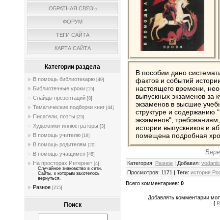
ОБРАТНАЯ СВЯЗЬ
ФОРУМ
ТЕГИ САЙТА
КАРТА САЙТА
Категории раздела
В пособии дано системат
В помощь библиотекарю
фактов и событий истори
[49]
настоящего времени, не
Библиотечные уроки
[15]
выпускных экзаменов за 
Слайды презентаций
[8]
экзаменов в высшие учеб
Тематические подборки книг
[44]
структуре и содержанию
Писатели, поэты
[25]
экзаменов", требованиям
Художники-иллюстраторы
истории выпускников и аб
[3]
помещена подробная хро
В помощь учителю
[18]
В помощь родителям
[20]
Верн
В помощь учащимся
[48]
Категория
:
Разное
|
Добавил
:
vodani
На просторах Интернет
[4]
Случайное знакомство в сети.
Просмотров
:
1171
|
Теги
:
история Ро
Сайты, к которым захотелось
вернуться.
Всего комментариев
:
0
Разное
[215]
Добавлять комментарии могу
[
Р
Поиск