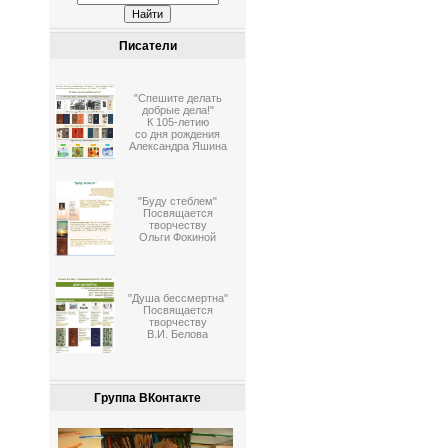
Писатели
"Спешите делать
добрые дела!"
К 105-летию
со дня рождения
Александра Яшина
"Буду стеблем"
Посвящается
творчеству
Ольги Фокиной
"Душа бессмертна"
Посвящается
творчеству
В.И. Белова
Группа ВКонтакте