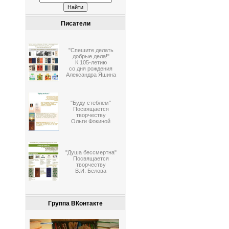
Писатели
"Спешите делать
добрые дела!"
К 105-летию
со дня рождения
Александра Яшина
"Буду стеблем"
Посвящается
творчеству
Ольги Фокиной
"Душа бессмертна"
Посвящается
творчеству
В.И. Белова
Группа ВКонтакте