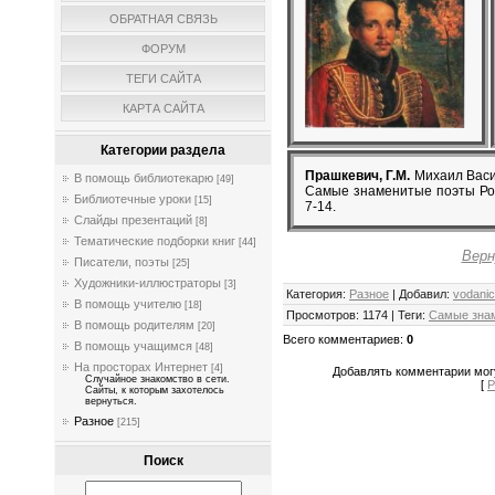
ОБРАТНАЯ СВЯЗЬ
ФОРУМ
ТЕГИ САЙТА
КАРТА САЙТА
Категории раздела
Прашкевич, Г.М.
Михаил Васил
В помощь библиотекарю
[49]
Самые знаменитые поэты Росси
Библиотечные уроки
[15]
7-14.
Слайды презентаций
[8]
Тематические подборки книг
[44]
Верн
Писатели, поэты
[25]
Художники-иллюстраторы
[3]
Категория
:
Разное
|
Добавил
:
vodani
В помощь учителю
[18]
Просмотров
:
1174
|
Теги
:
Самые зна
В помощь родителям
[20]
Всего комментариев
:
0
В помощь учащимся
[48]
На просторах Интернет
[4]
Добавлять комментарии могу
Случайное знакомство в сети.
[
Р
Сайты, к которым захотелось
вернуться.
Разное
[215]
Поиск