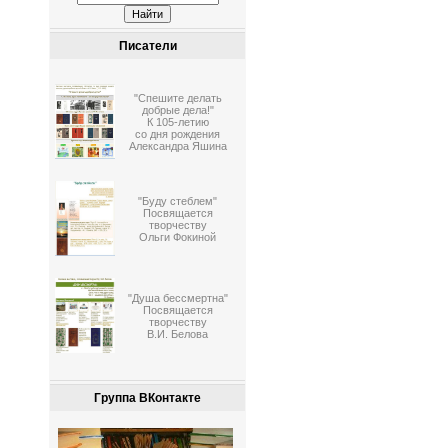
Писатели
"Спешите делать
добрые дела!"
К 105-летию
со дня рождения
Александра Яшина
"Буду стеблем"
Посвящается
творчеству
Ольги Фокиной
"Душа бессмертна"
Посвящается
творчеству
В.И. Белова
Группа ВКонтакте