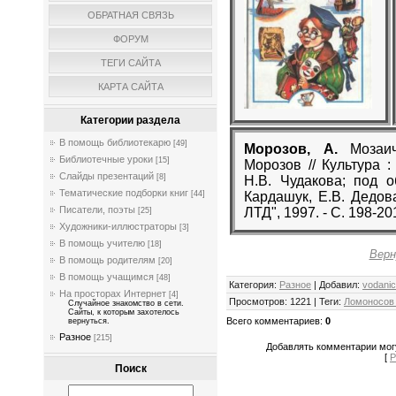
ОБРАТНАЯ СВЯЗЬ
ФОРУМ
ТЕГИ САЙТА
КАРТА САЙТА
Категории раздела
В помощь библиотекарю
[49]
Морозов, А.
Мозаиче
Библиотечные уроки
[15]
Морозов // Культура : 
Слайды презентаций
[8]
Н.В. Чудакова; под о
Тематические подборки книг
Кардашук, Е.В. Дедов
[44]
Писатели, поэты
ЛТД", 1997. - С. 198-20
[25]
Художники-иллюстраторы
[3]
В помощь учителю
[18]
Верн
В помощь родителям
[20]
В помощь учащимся
[48]
Категория
:
Разное
|
Добавил
:
vodani
На просторах Интернет
[4]
Просмотров
:
1221
|
Теги
:
Ломоносов 
Случайное знакомство в сети.
Сайты, к которым захотелось
Всего комментариев
:
0
вернуться.
Разное
[215]
Добавлять комментарии могу
[
Р
Поиск