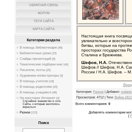
ОБРАТНАЯ СВЯЗЬ
ФОРУМ
ТЕГИ САЙТА
КАРТА САЙТА
Настоящая книга посвяще
Категории раздела
увлекательно и всесторо
битвы, которые на протя
В помощь библиотекарю
[49]
просторах государства Ро
Библиотечные уроки
[15]
Сталина и Брежнева.
Слайды презентаций
[8]
Шефов, Н.А.
Отечественна
Тематические подборки книг
[44]
Шефов // Шефов, Н.А. Са
Писатели, поэты
[25]
России / Н.А. Шефов. – М. 
Художники-иллюстраторы
[3]
В помощь учителю
[18]
Верн
В помощь родителям
[20]
Категория
:
Разное
|
Добавил
:
vodani
В помощь учащимся
[48]
Просмотров
:
4712
|
Теги
:
Война 1812
На просторах Интернет
[4]
Случайное знакомство в сети.
Всего комментариев
:
0
Сайты, к которым захотелось
вернуться.
Добавлять комментарии могу
Разное
[215]
[
Р
Поиск