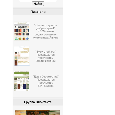
Писатели
"Спешите делать
добрые дела!"
К 105-летию
со дня рождения
Александра Яшина
"Буду стеблем"
Посвящается
творчеству
Ольги Фокиной
"Душа бессмертна"
Посвящается
творчеству
В.И. Белова
Группа ВКонтакте