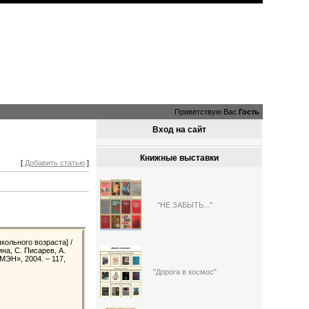
Приветствую Вас
Гость
Вход на сайт
Книжные выставки
[
Добавить статью
]
"НЕ ЗАБЫТЬ..."
школьного возраста] /
ина, С. Писарев, А.
МЭН», 2004. – 117,
"Дорога в космос"