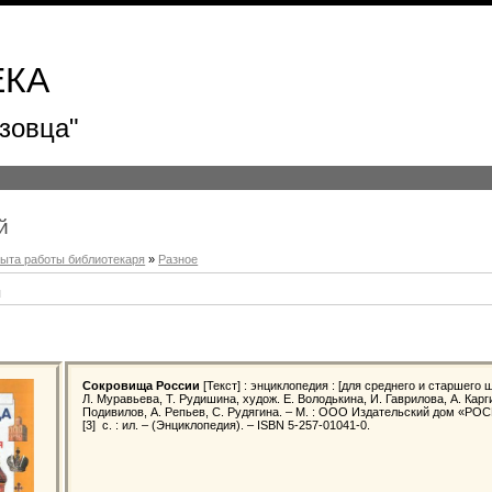
ЕКА
зовца"
й
пыта работы библиотекаря
»
Разное
и
Сокровища России
[Текст] : энциклопедия : [для среднего и старшего 
Л. Муравьева, Т. Рудишина, худож. Е. Володькина, И. Гаврилова, А. Карг
Подивилов, А. Репьев, С. Рудягина. – М. : ООО Издательский дом «РОС
[3] с. : ил. – (Энциклопедия). – ISBN 5-257-01041-0.