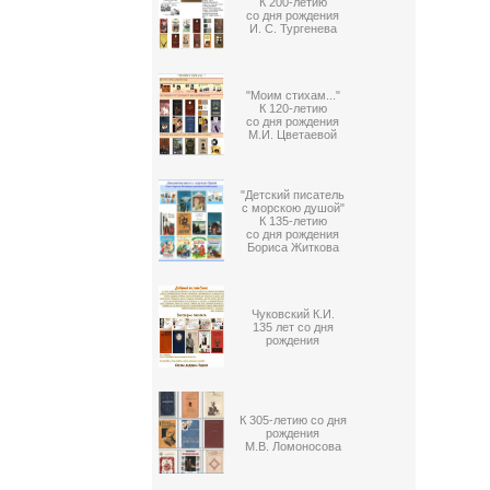
К 200-летию
со дня рождения
И. С. Тургенева
"Моим стихам..."
К 120-летию
со дня рождения
М.И. Цветаевой
"Детский писатель
с морскою душой"
К 135-летию
со дня рождения
Бориса Житкова
Чуковский К.И.
135 лет со дня
рождения
К 305-летию со дня
рождения
М.В. Ломоносова