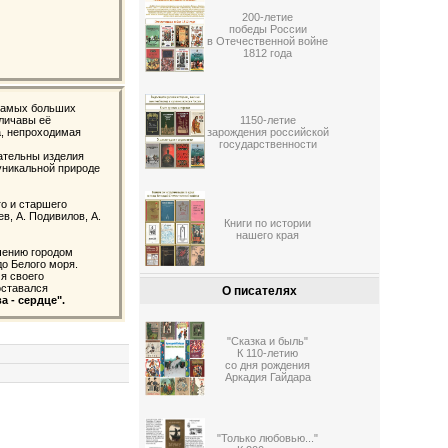
200-летие
победы России
в Отечественной войне
1812 года
з самых больших
еличавы её
1150-летие
а, непроходимая
зарождения российской
государственности
ательны изделия
уникальной природе
го и старшего
ев, А. Подивилов, А.
Книги по истории
нашего края
ачению городом
до Белого моря.
я своего
оставался
О писателях
а - сердце".
"Сказка и быль"
К 110-летию
со дня рождения
Аркадия Гайдара
"Только любовью..."