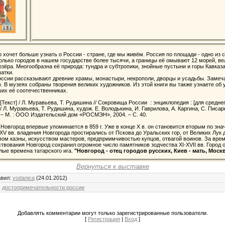
то хочет больше узнать о России - стране, где мы живём. Россия по площади - одно и
Только городов в нашем государстве более тысячи, а границы её омывают 12 морей, в
озёра. Многообразна её природа: тундра и субтропики, знойные пустыни и горы Кавказ
чатки.
оссии рассказывают древние храмы, монастыри, некрополи, дворцы и усадьбы. Замеч
 В музеях собраны творения великих художников. Из этой книги вы также узнаете об 
их её соотечественниках.
[Текст] / Л. Муравьева, Т. Рудишина // Сокровища России : энциклопедия : [для средне
/ Л. Муравьева, Т. Рудишина, худож. Е. Володькина, И. Гаврилова, А. Каргина, С. Писар
. – М. : ООО Издательский дом «РОСМЭН», 2004. – С. 40.
 Новгород впервые упоминается в 859 г. Уже в конце X в. он становится вторым по зн
-XV вв. владения Новгорода простирались от Пскова до Уральских гор, от Великих Лук 
вом казны, искусством мастеров, предприимчивостью купцов, отвагой воинов. За врем
твования Новгород сохранил огромное число памятников зодчества XI-XVII вв. Город 
ые времена татарского ига.
"Новгород - отец городов русских, Киев - мать, Москв
Вернуться к выставке
авил
:
vodanica
(24.01.2012)
:
достопримечательности россии
Добавлять комментарии могут только зарегистрированные пользователи.
[
Регистрация
|
Вход
]