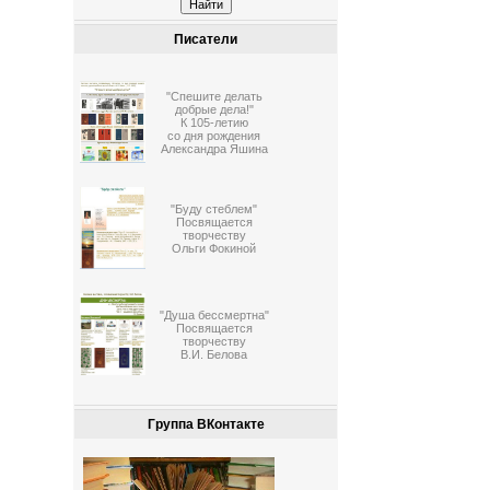
Писатели
"Спешите делать
добрые дела!"
К 105-летию
со дня рождения
Александра Яшина
"Буду стеблем"
Посвящается
творчеству
Ольги Фокиной
"Душа бессмертна"
Посвящается
творчеству
В.И. Белова
Группа ВКонтакте