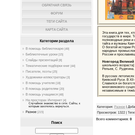
ОБРАТНАЯ СВЯЗЬ
ФОРУМ
ТЕГИ САЙТА
КАРТА САЙТА
Эта книга для тех, к
государств в мире. 
полноводные реки и 
Категории раздела
тайга и вулканы Кам
О богатой истории Р
В помощь библиотекарю
[49]
народных промыслов.
России и прославивш
Библиотечные уроки
[15]
Слайды презентаций
[8]
Новгород Великий
школьного возраста] 
Тематические подборки книг
[44]
Репьев, С. Рудягина
Писатели, поэты
[25]
В русских летописях
Художники-иллюстраторы
[3]
Киевской Руси. В XII
В помощь учителю
Славился он богатст
[18]
многовекового сущес
В помощь родителям
[20]
независимым в тяжёл
В помощь учащимся
[48]
На просторах Интернет
[4]
Случайное знакомство в сети. Сайты, к
Категория
:
Разное
|
Доб
которым захотелось вернуться.
Разное
Просмотров
:
1322
|
Теги
[215]
Всего комментариев
:
0
Поиск