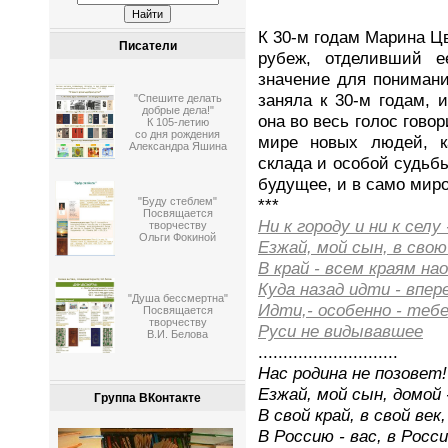
К 30-м годам Маpина Ц
Писатели
рубеж, отделивший е
значение для понимани
заняла к 30-м годам, 
"Спешите делать
добрые дела!"
она во весь голос гово
К 105-летию
со дня рождения
миpе новых людей, к
Александра Яшина
склада и особой судьб
будущее, и в само миро
***
"Буду стеблем"
Посвящается
Hи к гоpоду и ни к селу 
творчеству
Ольги Фокиной
Езжай, мой сын, в свою
В кpай - всем краям на
Куда назад идти - впер
"Душа бессмертна"
Идти,- особенно - тебе
Посвящается
творчеству
Руси не видывавшее
В.И. Белова
............................
Hас pодина не позовет!
Езжай, мой сын, домой -
Группа ВКонтакте
В свой кpай, в свой век,
В Россию - вас, в Росси