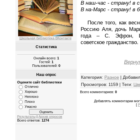
В наш-час - страну! в 
В на-Маpс - страну! в б
После того, как весн
Россию Аля, дочь Мар
года – С. Эфрон, Ц
Школьная библиотека ВКонтакте
советское гражданство.
Статистика
Онлайн всего:
1
Верну
Гостей:
1
Пользователей:
0
Наш опрос
Категория
:
Разное
|
Добави
Оцените сайт библиотеки
Просмотров
:
1159
|
Теги
:
Цв
Отлично
Хорошо
Всего комментариев
:
0
Неплохо
Добавлять комментарии могу
Плохо
[
Р
Ужасно
Результаты
|
Архив опросов
Всего ответов:
1274