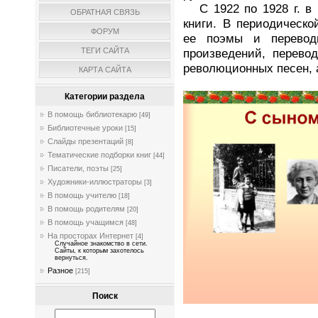
С 1922 по 1928 г. в 
ОБРАТНАЯ СВЯЗЬ
книги. В периодическо
ФОРУМ
ее поэмы и перевод
произведений, перево
ТЕГИ САЙТА
революционных песен, а
КАРТА САЙТА
Категории раздела
В помощь библиотекарю
[49]
Библиотечные уроки
[15]
Слайды презентаций
[8]
Тематические подборки книг
[44]
Писатели, поэты
[25]
Художники-иллюстраторы
[3]
В помощь учителю
[18]
В помощь родителям
[20]
В помощь учащимся
[48]
На просторах Интернет
[4]
Случайное знакомство в сети.
Сайты, к которым захотелось
вернуться.
Разное
[215]
Поиск