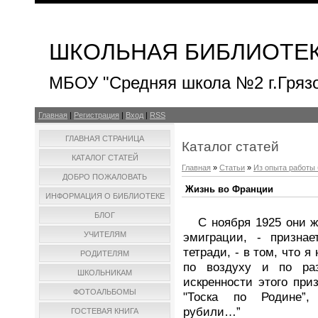
ШКОЛЬНАЯ БИБЛИОТЕ
МБОУ "Средняя школа №2 г.Гряз
Главная
|
Регистрация
|
Вход
|
RSS
ГЛАВНАЯ СТРАНИЦА
Каталог статей
КАТАЛОГ СТАТЕЙ
Главная
»
Статьи
»
Из опыта работы
ДОБРО ПОЖАЛОВАТЬ
Жизнь во Франции
ИНФОРМАЦИЯ О БИБЛИОТЕКЕ
БЛОГ
С ноября 1925 они жи
эмиграции, - призна
УЧИТЕЛЯМ
тетради, - в том, что я 
РОДИТЕЛЯМ
по воздуху и по раз
ШКОЛЬНИКАМ
искренности этого при
ФОТОАЛЬБОМЫ
"Тоска по Родине”,
рубили…”
ГОСТЕВАЯ КНИГА