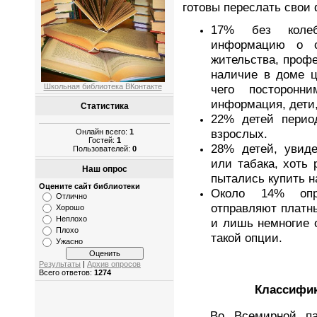
готовы переслать свои
17% без колеб
информацию о 
жительства, проф
наличие в доме ц
Школьная библиотека ВКонтакте
чего посторонн
информация, дети,
Статистика
22% детей перио
взрослых.
Онлайн всего:
1
Гостей:
1
28% детей, увиде
Пользователей:
0
или табака, хоть 
Наш опрос
пытались купить н
Оцените сайт библиотеки
Около 14% опр
Отлично
отправляют платн
Хорошо
Неплохо
и лишь немногие 
Плохо
такой опции.
Ужасно
Результаты
|
Архив опросов
Всего ответов:
1274
Классифик
Во Всемирной паути