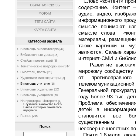
Слово
«контент»
прои
ОБРАТНАЯ СВЯЗЬ
содержание. Контент 
аудио, видео, изобра
ФОРУМ
информационного прод
ТЕГИ САЙТА
смысле понимают нап
КАРТА САЙТА
смысле слова
«конт
материалы, размещенн
Категории раздела
также картинки и му
В помощь библиотекарю
[49]
являются. Самые харак
Библиотечные уроки
[15]
интернет-СМИ и библиот
Слайды презентаций
[8]
Развитие высоких т
Тематические подборки книг
[44]
мировому сообществу 
Писатели, поэты
[25]
от противоправного
Художники-иллюстраторы
[3]
телекоммуникационной
В помощь учителю
[18]
Генеральной прокурат
В помощь родителям
[20]
В помощь учащимся
году более 93 тыс. де
[48]
На просторах Интернет
[4]
Проблема обеспечени
Случайное знакомство в сети.
Сайты, к которым захотелось
детей в информацион
вернуться.
становится все б
Разное
[215]
существенным во
Поиск
несовершеннолетних по
Почти 1,8 млрд. людей