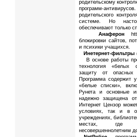
родительскому контрол
программ-антиви
родительского контро
системе. Но насто
обеспечивают только с
Анаферон
http
блокировки сайтов, по
и психики учащихся.
Инетернет-фильтры
В основе работы п
технология «белых 
защиту от опасных 
Программа содержит у
«белые списки», вкл
Рунета и основные и
надежно защищена от
Интернет Цензор може
условиях, так и в о
учреждениях, библиотек
местах, где во
несовершеннолетним до
NetPolice
— программ