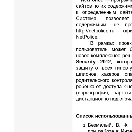
сайтов по их содержимо
к определённым сайт
Система позволяе
содержимым, не пре
http://netpolice.ru — 
NetPolice.
В рамках прое
пользователь может б
новое комплексное ре
Security 2012
, котор
защиту от всех типов у
шпионов, хакеров, сп
родительского контрол
ребенка от доступа к 
(порнография, наркот
дистанционно подключа
Список использованн
Безмалый, В. Ф. 
при работе в Инте