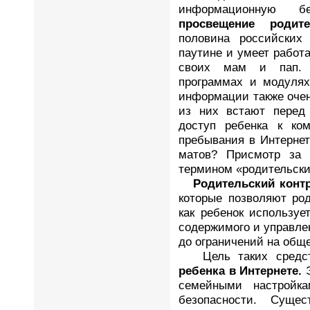
информационную бе
просвещение родите
половина российских
паутине и умеет работ
своих мам и пап. 
программах и модулях
информации также очен
из них встают перед 
доступ ребенка к ком
пребывания в Интернет
матов? Присмотр за 
термином «родительски
Родительский конт
которые позволяют ро
как ребенок используе
содержимого и управле
до ограничений на обще
Цель таких сред
ребенка в Интернете.
Э
семейными настройк
безопасности. Суще