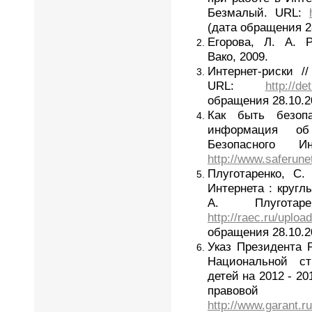
Безмалый. URL:
(дата обращения 28
Егорова, Л. А. Р
Вако, 2009.
Интернет-риски 
URL:
http://de
обращения 28.10.2
Как быть безоп
информация об 
Безопасного 
http://www.saferunet
Плуготаренко, С.
Интернета : кругл
А. Плугота
http://raec.ru/uploa
обращения 28.10.2
Указ Президента
Национальной ст
детей на 2012 - 20
правово
http://www.garant.r