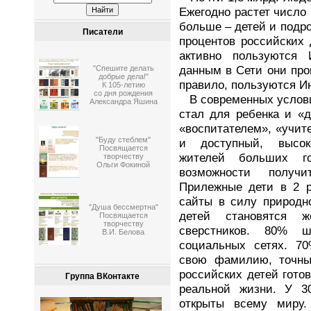
Ежегодно растет число 
больше – детей и подро
Писатели
процентов российских 
активно пользуются 
данным в Сети они пров
"Спешите делать
добрые дела!"
правило, пользуются И
К 105-летию
со дня рождения
В современных услови
Александра Яшина
стал для ребенка и «
«воспитателем», «учи
"Буду стеблем"
и доступный, высок
Посвящается
жителей больших г
творчеству
Ольги Фокиной
возможности получи
Прилежные дети в 2 р
сайты в силу природн
"Душа бессмертна"
детей становятся ж
Посвящается
творчеству
сверстников. 80% ш
В.И. Белова
социальных сетях. 70
свою фамилию, точны
российских детей гото
Группа ВКонтакте
реальной жизни. У 3
открыты всему миру