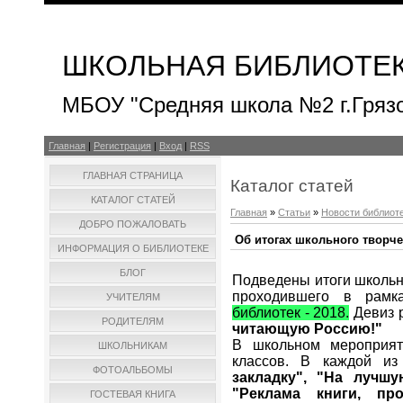
ШКОЛЬНАЯ БИБЛИОТЕ
МБОУ "Средняя школа №2 г.Гряз
Главная
|
Регистрация
|
Вход
|
RSS
ГЛАВНАЯ СТРАНИЦА
Каталог статей
КАТАЛОГ СТАТЕЙ
Главная
»
Статьи
»
Новости библиот
ДОБРО ПОЖАЛОВАТЬ
Об итогах школьного творч
ИНФОРМАЦИЯ О БИБЛИОТЕКЕ
БЛОГ
Подведены итоги школьн
проходившего в рам
УЧИТЕЛЯМ
библиотек - 2018.
Девиз р
РОДИТЕЛЯМ
читающую Россию!"
В школьном мероприят
ШКОЛЬНИКАМ
классов. В каждой и
ФОТОАЛЬБОМЫ
закладку", "На лучш
"Реклама книги, пр
ГОСТЕВАЯ КНИГА