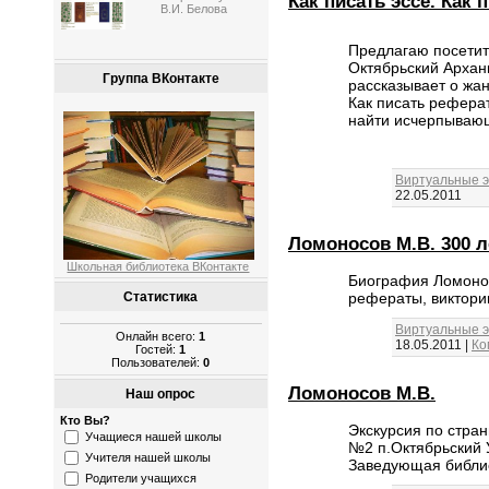
Как писать эссе. Как 
В.И. Белова
Предлагаю посетит
Октябрьский Архан
Группа ВКонтакте
рассказывает о жан
Как писать рефера
найти исчерпыва
Виртуальные э
22.05.2011
Ломоносов М.В. 300 л
Школьная библиотека ВКонтакте
Биография Ломоносо
рефераты, виктори
Статистика
Виртуальные э
Онлайн всего:
1
18.05.2011
|
Ко
Гостей:
1
Пользователей:
0
Ломоносов М.В.
Наш опрос
Кто Вы?
Экскурсия по стр
Учащиеся нашей школы
№2 п.Октябрьский
У
Учителя нашей школы
Заведующая библио
Родители учащихся