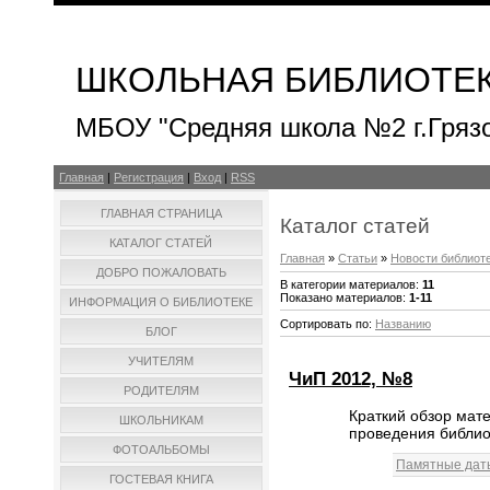
ШКОЛЬНАЯ БИБЛИОТЕ
МБОУ "Средняя школа №2 г.Гряз
Главная
|
Регистрация
|
Вход
|
RSS
ГЛАВНАЯ СТРАНИЦА
Каталог статей
КАТАЛОГ СТАТЕЙ
Главная
»
Статьи
»
Новости библиот
ДОБРО ПОЖАЛОВАТЬ
В категории материалов
:
11
Показано материалов
:
1-11
ИНФОРМАЦИЯ О БИБЛИОТЕКЕ
Сортировать по
:
Названию
БЛОГ
УЧИТЕЛЯМ
ЧиП 2012, №8
РОДИТЕЛЯМ
Краткий обзор мат
ШКОЛЬНИКАМ
проведения библио
ФОТОАЛЬБОМЫ
Памятные дат
ГОСТЕВАЯ КНИГА