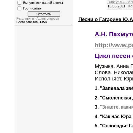
Виртуальные э
Выпускники нашей школы
18.05.2011
|
Ко
Гости сайта
Песни о Гагарине Ю.А
Результаты
|
Архив опросов
Всего ответов:
1358
А.Н. Пахмут
http://www.
Цикл песен 
Музыка. Анна 
Слова. Никола
Исполняет. Юр
1. "Запевала з
2. "Смоленская
3.
"Знаете, каки
4. "Как нас Юра
5. "Созвездье Г