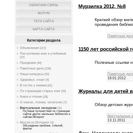
Мурзилка 2012, №8
ОБРАТНАЯ СВЯЗЬ
ФОРУМ
Краткий обзор мат
ТЕГИ САЙТА
проведения библио
КАРТА САЙТА
Памятные дат
Категории раздела
1150 лет российской 
Объявления
[217]
Поступление книг и учебников
[37]
Полезные ссылки н
Праздники
[40]
Памятные даты
[156]
Памятные дат
Наши конкурсы
[52]
18.01.2012
Здоровье, спорт
[5]
В гостях у книжки
[61]
Журналы для детей в
По страницам старых книг
[20]
Книги и чтение
[28]
О книгах, чтении, читателях
[7]
Обзор детских жур
Виртуальные экскурсии
[11]
Гостевые путешествия по страницам
сайтов других школьных библиотек и
Виртуальные э
сайтам Интернет
13.11.2011
Мысли из Интернет
[3]
Обсуждение проблем, событий,
фактов