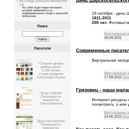
День Царскосельског
На стенде школьной библиотеки
[19]
На сайте будет виден материал,
который применяется на
19 октября - день 
информационном стенде в школьной
библиотеке
1811-2011
200 лет.
Фотовыстав
Поиск
Виртуальные э
28.09.2011
Писатели
Современные писател
Виртуальная экскур
"Спешите делать
добрые дела!"
К 105-летию
Виртуальные э
со дня рождения
17.09.2011
|
Ко
Александра Яшина
Грязовец - наша мала
"Буду стеблем"
Посвящается
Интернет-ресурсы о
творчеству
Ольги Фокиной
посмотреть, о ком 
Виртуальные э
24.06.2011
|
Ко
"Душа бессмертна"
Посвящается
творчеству