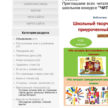
Приглашаем всех читате
ОБРАТНАЯ СВЯЗЬ
школьном конкурсе
"ЧИ
ФОРУМ
ТЕГИ САЙТА
КАРТА САЙТА
Категории раздела
Объявления
[217]
Поступление книг и учебников
[37]
Праздники
[40]
Памятные даты
[156]
Наши конкурсы
[52]
Здоровье, спорт
[5]
В гостях у книжки
[61]
По страницам старых книг
[20]
Книги и чтение
[28]
О книгах, чтении, читателях
[7]
Виртуальные экскурсии
[11]
Гостевые путешествия по страницам
сайтов других школьных библиотек и
сайтам Интернет
Мысли из Интернет
[3]
Обсуждение проблем, событий,
фактов