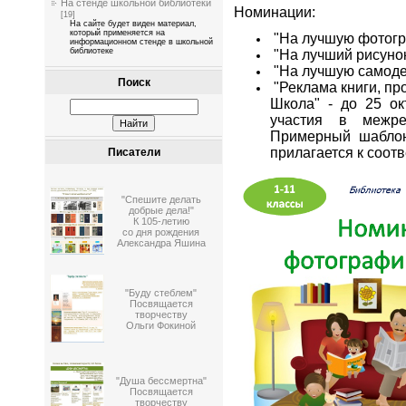
На стенде школьной библиотеки
Номинации:
[19]
На сайте будет виден материал,
который применяется на
"На лучшую фотогр
информационном стенде в школьной
библиотеке
"На лучший рисуно
"На лучшую самоде
Поиск
"Реклама книги, пр
Школа" - до 25 ок
участия в межре
Примерный шаблон
прилагается к соо
Писатели
"Спешите делать
добрые дела!"
К 105-летию
со дня рождения
Александра Яшина
"Буду стеблем"
Посвящается
творчеству
Ольги Фокиной
"Душа бессмертна"
Посвящается
творчеству