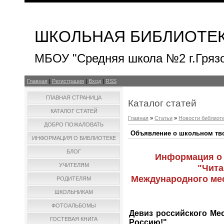
ШКОЛЬНАЯ БИБЛИОТЕ
МБОУ "Средняя школа №2 г.Гряз
Главная
|
Регистрация
|
Вход
|
RSS
ГЛАВНАЯ СТРАНИЦА
Каталог статей
КАТАЛОГ СТАТЕЙ
Главная
»
Статьи
»
Новости библиот
ДОБРО ПОЖАЛОВАТЬ
Объявление о школьном тв
ИНФОРМАЦИЯ О БИБЛИОТЕКЕ
БЛОГ
Информация о 
УЧИТЕЛЯМ
"Чит
Международного мес
РОДИТЕЛЯМ
ШКОЛЬНИКАМ
ФОТОАЛЬБОМЫ
Девиз российского Ме
ГОСТЕВАЯ КНИГА
Россию!"