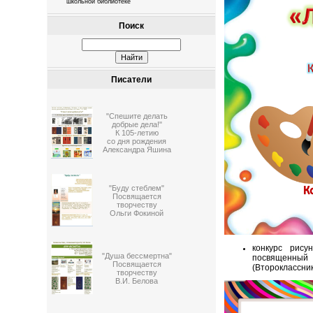
школьной библиотеке
Поиск
Писатели
"Спешите делать
добрые дела!"
К 105-летию
со дня рождения
Александра Яшина
"Буду стеблем"
Посвящается
творчеству
Ольги Фокиной
конкурс рису
"Душа бессмертна"
посвященный
Посвящается
(Второклассник
творчеству
В.И. Белова