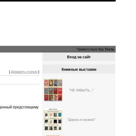
Приветствую Вас
Гость
Вход на сайт
Книжные выставки
[
Добавить статью
]
"НЕ ЗАБЫТЬ..."
щенный предстоящему
"Дорога в космос"