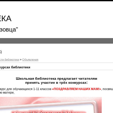
ЕКА
зовца"
й
сти библиотеки
»
Объявления
курсах библиотеки
Школьная библиотека предлагает читателям
принять участие в трёх конкурсах:
нкурс для обучающихся 1-11 классов
«ПОЗДРАВЛЯЕМ НАШИХ МАМ!»
, посвя
ню матери,