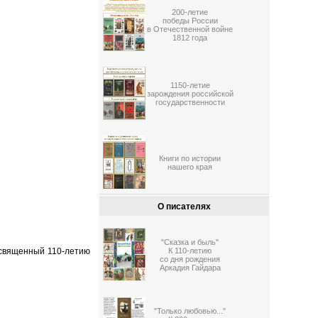
200-летие
победы России
в Отечественной войне
1812 года
1150-летие
зарождения российской
государственности
Книги по истории
нашего края
О писателях
"Сказка и быль"
освященный 110-летию
К 110-летию
со дня рождения
Аркадия Гайдара
"Только любовью..."