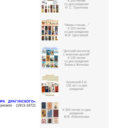
К 200-летию
со дня рождения
И. С. Тургенева
"Моим стихам..."
К 120-летию
со дня рождения
М.И. Цветаевой
"Детский писатель
с морскою душой"
К 135-летию
со дня рождения
Бориса Житкова
Чуковский К.И.
135 лет со дня
рождения
РА ДРАГУНСКОГО»
,
ского (1913-1972).
К 305-летию со дня
рождения
М.В. Ломоносова