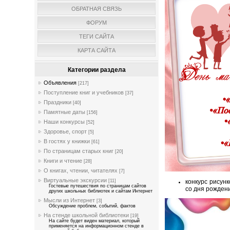
ОБРАТНАЯ СВЯЗЬ
ФОРУМ
ТЕГИ САЙТА
КАРТА САЙТА
Категории раздела
Объявления
[217]
Поступление книг и учебников
[37]
Праздники
[40]
Памятные даты
[156]
Наши конкурсы
[52]
Здоровье, спорт
[5]
В гостях у книжки
[61]
По страницам старых книг
[20]
Книги и чтение
[28]
О книгах, чтении, читателях
[7]
Виртуальные экскурсии
конкурс рисун
[11]
Гостевые путешествия по страницам сайтов
со дня рожден
других школьных библиотек и сайтам Интернет
Мысли из Интернет
[3]
Обсуждение проблем, событий, фактов
На стенде школьной библиотеки
[19]
На сайте будет виден материал, который
применяется на информационном стенде в