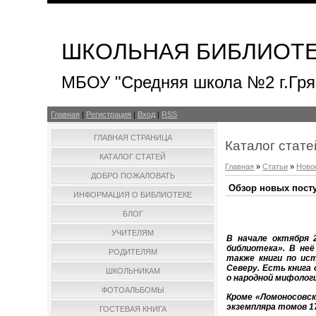
ШКОЛЬНАЯ БИБЛИОТ
МБОУ "Средняя школа №2 г.Гря
Главная
|
Регистрация
|
Вход
|
RSS
ГЛАВНАЯ СТРАНИЦА
Каталог стате
КАТАЛОГ СТАТЕЙ
Главная
»
Статьи
»
Ново
ДОБРО ПОЖАЛОВАТЬ
Обзор новых пост
ИНФОРМАЦИЯ О БИБЛИОТЕКЕ
БЛОГ
УЧИТЕЛЯМ
В начале октября 
библиотека». В неё
РОДИТЕЛЯМ
также книги по ис
Северу. Есть книга
ШКОЛЬНИКАМ
о народной мифологи
ФОТОАЛЬБОМЫ
Кроме «Ломоносовско
экземпляра томов 17
ГОСТЕВАЯ КНИГА