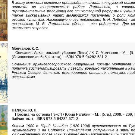
В книгу включены основные произведения зачинателя русской поэз
отрывки из теоретических работ Ломоносова, в которы
фундаментальные положения его стихотворной реформы и учения
также высказывания наших выдающихся писателей о роли Лом
русской культуры. Настоящую книгу подготовил Е. Н. Лебедев - а
творчестве М. В. Ломоносова «Огонь - его родитель». Для с
школьного возраста.
Молчанов, К. С.
Описание Архангельской губернии [Текст] / К. С. Молчанов. - М. : [б. и.]
(Ломоносовская библиотека). - ISBN 978-5-94282-581-2.
Сочинение архангелогородского священника Козьмы Молчанова (
попытка систематизировать и свести воедино накопленные к начал
Русском Севере, дать его всестороннее описание, пользуясь на
источниками.
Нагибин, Ю. Н.
Поездка на острова [Текст] / Юрий Нагибин. - М. : [б. и.], 2009. - 269, 
библиотека). - ISBN 978-5-94282-571-3.
Летом 1980 г. Юрий Нагибин (1920-1994) путешествовал по Рус
Архангельске и на Соловках. Впечатления, полученные в этой по
художественной прозе. В книгу вошел весь «архангельский» цикл пи