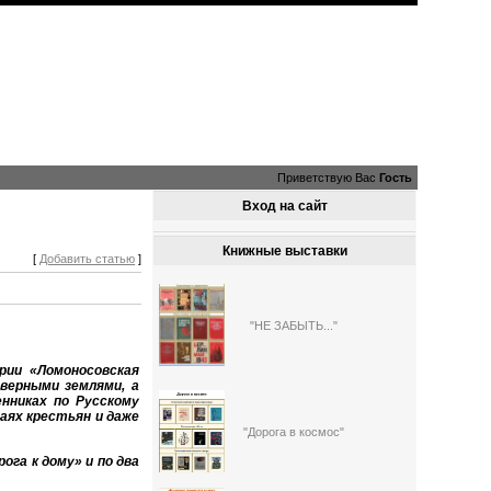
Приветствую Вас
Гость
Вход на сайт
Книжные выставки
[
Добавить статью
]
"НЕ ЗАБЫТЬ..."
рии «Ломоносовская
еверными землями, а
нниках по Русскому
аях крестьян и даже
"Дорога в космос"
ога к дому» и по два