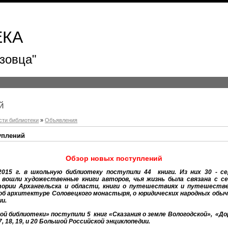
ЕКА
зовца"
й
сти библиотеки
»
Объявления
уплений
Обзор новых поступлений
2015 г. в школьную библиотеку поступили 44 книги. Из них 30 - се
 вошли художественные книги авторов, чья жизнь была связана с с
тории Архангельска и области, книги о путешествиях и путешестве
 об архитектуре Соловецкого монастыря, о юридических народных обыч
и.
й библиотеки» поступили 5 книг «Сказания о земле Вологодской», «Дор
, 18, 19, и 20 Большой Российской энциклопедии.