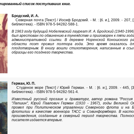
тированный список поступивших книг.
Бродский, И. А.
Северная почта [Текст] / Иосиф Бродский. - М. : [б. и.], 2009. - 207, [
библиотека). - ISBN 978-5-94282-588-1.
В 1963 году будущий Нобелевский лауреат И. А. Бродский (1940-1996
был арестован по обвинению в тунеядстве и приговорен к пяти год
административной ссылки. В деревне Норенской Коношского ра
области поэт прожил полтора года. Это время оказалось дл
плодотворным. В книгу вошли стихотворения, написанные в ссы
образцы его позднего творчества.
Герман, Ю. П.
Студеное море [Текст] / Юрий Герман. - М. : [б. и.], 2009. - 445, [3
библиотека). - ISBN 978-5-94282-561-4.
Известный русский прозаик и драматург, автор романа "Россия
"Лапшин", Юрий Павлович Герман (1910 - 1967), годы Великой 
провел при Политическом управлении Северного флота и на Б
флотилии в качестве военкора ТАСС и Совинформбюро. В насто
произведения, созданные в северный период творчества. Полнос
писателя издается впервые.