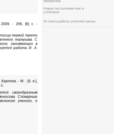
библиотеки
Новые поступления книг и
учебников
Из опыта работы учителей школы
009. - 266, [6] с. -
описца первой трети
летнего перерыва. С
азок, занимающих в
куется работа И. А.
.
арпеев. - М. : [б. и.],
-1.
ется своеобразным
моносова. Словарные
еликого ученого, о