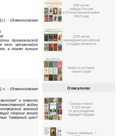
200-летие
победы России
в Отечественной войне
1812 года
1] с. - (Ломоносовская
)
ам
1150-летие
йона Архангельской
зарождения российской
государственности
я него чрезвычайно
лке, а также лучшие
Книги по истории
нашего края
О писателях
] с. - (Ломоносовская
 молодая" и повести
"Сказка и быль"
Отечественной войны
К 110-летию
еломорской военной
со дня рождения
ящий сборник вошли
Аркадия Гайдара
тью "северный цикл"
"Только любовью..."