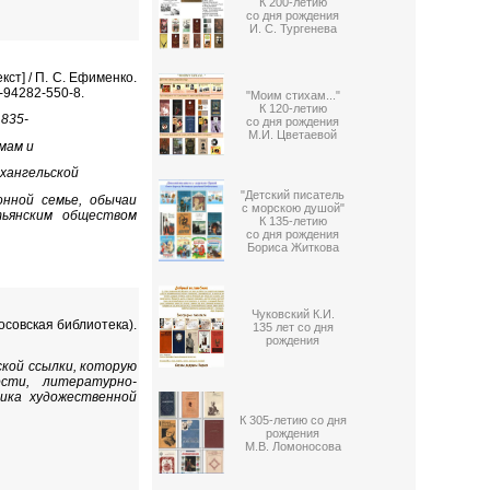
К 200-летию
со дня рождения
И. С. Тургенева
т] / П. С. Ефименко.
-5-94282-550-8.
"Моим стихам..."
К 120-летию
1835-
со дня рождения
М.И. Цветаевой
мам и
хангельской
"Детский писатель
нной семье, обычаи
с морскою душой"
тьянским обществом
К 135-летию
со дня рождения
Бориса Житкова
Чуковский К.И.
оносовская библиотека).
135 лет со дня
рождения
ской ссылки, которую
сти, литературно-
ника художественной
К 305-летию со дня
рождения
М.В. Ломоносова