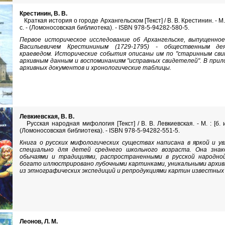
Крестинин, В. В.
Краткая история о городе Архангельском [Текст] / В. В. Крестинин. - М. : [б
с. - (Ломоносовская библиотека). - ISBN 978-5-94282-580-5.
Первое историческое исследование об Архангельске, выпущенное
Васильевичем Крестининым (1729-1795) - общественным дея
краеведом. Исторические события описаны им по "старинным свит
архивным данным и воспоминаниям "исправных свидетелей". В при
архивных документов и хронологические таблицы.
Левкиевская, В. В.
Русская народная мифология [Текст] / В. В. Левкиевская. - М. : [б. и.],
(Ломоносовская библиотека). - ISBN 978-5-94282-551-5.
Книга о русских мифологических существах написана в яркой и у
специально для детей среднего школьного возраста. Она знак
обычаями и традициями, распространенными в русской народно
богато иллюстрировано лубочными картинками, уникальными арх
из этнографических экспедиций и репродукциями картин известных 
Леонов, Л. М.