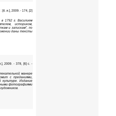
. и.], 2009. - 174, [2]
 в 1792 г. Василием
телем, историком,
кам и запискам", по
ложении даны тексты
 2009. - 378, [6] с. -
влекательной манере
омит с преданиями,
й культуре. Издание
ивными фотографиями
художников.