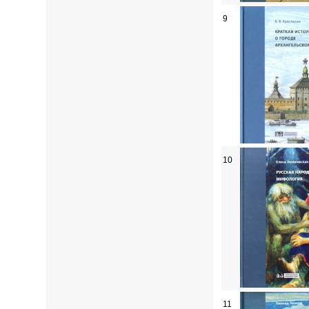
9
10
11