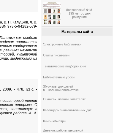
Достоевский Ф.М.
195 лет со дня
рождения
 В. Н. Калуцков, Л. В.
- ISBN 978-5-94282-579-
Материалы сайта
Пинежья как особого
ндшафтом понимается
Электронные библиотеки
еленным сообществом
ые разными научными
сторией, культурной
Сайты писателей
иями, выдержками из
Тематические подборки книг
Библиотечные уроки
Журналы для детей
009. - 478, [2] с. -
в школьной библиотеке
О книгах, чтении, читателях
описца первой трети
летнего перерыва. С
азок, занимающих в
Календарь знаменательных дат
куется работа И. А.
.
Книги-юбиляры
Дневник работы школьной