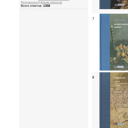
Результаты
|
Архив опросов
Всего ответов:
1358
7
8