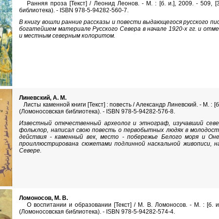
Ранняя проза [Текст] / Леонид Леонов. - М. : [б. и.], 2009. - 509, [
библиотека). - ISBN 978-5-94282-560-7.
В книгу вошли ранние рассказы и повести выдающегося русского пи
богатейшем материале Русского Севера в начале 1920-х гг. и отм
и местным северным колоритом.
Линевский, А. М.
Листы каменной книги [Текст] : повесть / Александр Линевский. - М. : [б. и.
(Ломоносовская библиотека). - ISBN 978-5-94282-576-8.
Известный отечественный археолог и этнограф, изучавший сев
фольклор, написал свою повесть о первобытных людях в молодости
действия - каменный век, место - побережье Белого моря и Оне
проиллюстрирована сюжетами подлинной наскальной живописи, н
Севере.
Ломоносов, М. В.
О воспитании и образовании [Текст] / М. В. Ломоносов. - М. : [б. и.],
(Ломоносовская библиотека). - ISBN 978-5-94282-574-4.