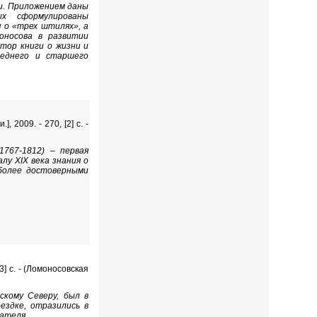
ии. Приложением даны
х сформулированы
 о «трех штилях», а
оносова в развитии
втор книги о жизни и
реднего и старшего
, 2009. - 270, [2] с. -
1767-1812) – первая
у XIX века знания о
иболее достоверными
[3] с. - (Ломоносовская
скому Северу, был в
ездке, отразились в
сателя.