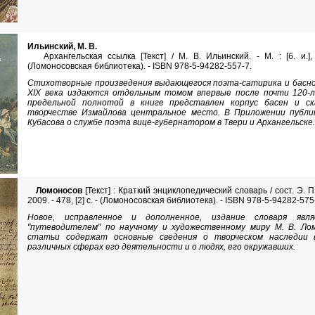
Ильинский, М. В.
Архангельская ссылка [Текст] / М. В. Ильинский. - М. : [б. и.], 2
(Ломоносовская библиотека). - ISBN 978-5-94282-557-7.
Стихотворные произведения выдающегося поэта-сатирика и басн
XIX века издаются отдельным томом впервые после почти 120-
предельной полнотой в книге представлен корпус басен и ск
творчестве Измайлова центральное место. В Приложении публи
Кубасова о службе поэта вице-губернатором в Твери и Архангельске
Ломоносов
[Текст] : Краткий энциклопедический словарь / сост. Э. П. К
2009. - 478, [2] с. - (Ломоносовская библиотека). - ISBN 978-5-94282-575
Новое, исправленное и дополненное, издание словаря явля
"путеводителем" по научному и художественному миру М. В. Ло
статьи содержат основные сведения о творческом наследии в
различных сферах его деятельности и о людях, его окружавших.