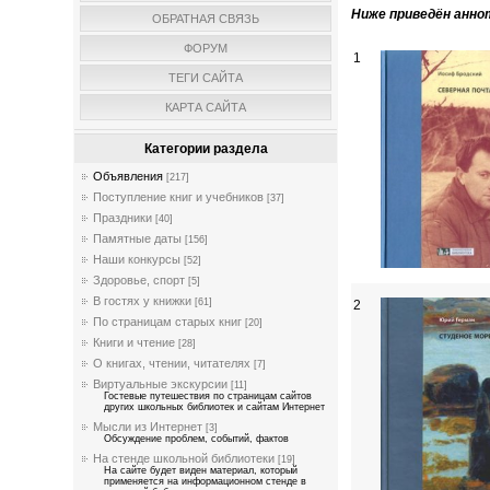
Ниже приведён анно
ОБРАТНАЯ СВЯЗЬ
ФОРУМ
1
ТЕГИ САЙТА
КАРТА САЙТА
Категории раздела
Объявления
[217]
Поступление книг и учебников
[37]
Праздники
[40]
Памятные даты
[156]
Наши конкурсы
[52]
Здоровье, спорт
[5]
В гостях у книжки
[61]
2
По страницам старых книг
[20]
Книги и чтение
[28]
О книгах, чтении, читателях
[7]
Виртуальные экскурсии
[11]
Гостевые путешествия по страницам сайтов
других школьных библиотек и сайтам Интернет
Мысли из Интернет
[3]
Обсуждение проблем, событий, фактов
На стенде школьной библиотеки
[19]
На сайте будет виден материал, который
применяется на информационном стенде в