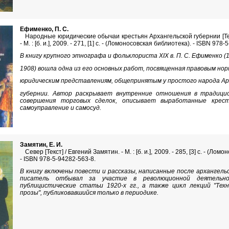
Ефименко, П. С.
Народные юридические обычаи крестьян Архангельской губернии [Текс
- М. : [б. и.], 2009. - 271, [1] с. - (Ломоносовская библиотека). - ISBN 978
В книгу крупного этнографа и фольклориста XIX в. П. С. Ефименко (
1908) вошла одна из его основных работ, посвященная правовым нор
юридическим представлениям, общепринятым у простого народа Ар
губернии. Автор раскрывает внутренние отношения в традицио
совершения торговых сделок, описывает выработанные крес
самоуправление и самосуд.
Замятин, Е. И.
Север [Текст] / Евгений Замятин. - М. : [б. и.], 2009. - 285, [3] с. - (Лом
- ISBN 978-5-94282-563-8.
В книгу включены повести и рассказы, написанные после архангель
писатель отбывал за участие в революционной деятельно
публицистические статьи 1920-х гг., а также цикл лекций "Тех
прозы", публиковавшийся только в периодике.