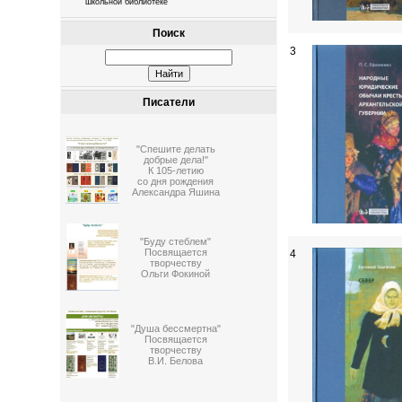
школьной библиотеке
Поиск
3
Писатели
"Спешите делать
добрые дела!"
К 105-летию
со дня рождения
Александра Яшина
"Буду стеблем"
Посвящается
4
творчеству
Ольги Фокиной
"Душа бессмертна"
Посвящается
творчеству
В.И. Белова