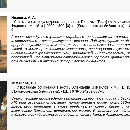
Иванова, А. А.
Святые места в культурном ландшафте Пинежья [Текст] / А. А. Иванова,
Фадеева. - М. : [б. и.], 2009. - 509, [3] с. - (Ломоносовская библиотека). 
9.
В книге исследуется феномен народного православия на примере 
исторического и этнокультурного региона. Под культурным ла
природно-культурный комплекс, созданный и/или освоенный опред
людей. В книге представлены материалы, традиционно изучаем
дисциплинами: фольклористикой, этнологией, диалектологией, и
географией. Все материалы сопровождаются картами, фотограф
опубликованных и архивных исторических документов
.
Измайлов, А. Е.
Избранные сочинения [Текст] / Александр Измайлов. - М. : Б. и., 2
(Ломоносовская библиотека). - ISBN 978-5-94282-587-4.
Стихотворные произведения выдающегося поэта-сатирика и басн
XIX века издаются отдельным томом впервые после почти 120-
предельной полнотой в книге представлен корпус басен и ск
творчестве Измайлова центральное место. В Приложении публи
Кубасова о службе поэта вице-губернатором в Твери и
Архангельске