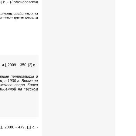
3] с. - (Ломоносовская
сателя, созданные на
еченные ярким языком
], 2009. - 350, [2] с. -
ерные петроглифы и
, в 1930 г. Время ее
жского озера. Книга
айденной на Русском
 2009. - 479, [1] с. -