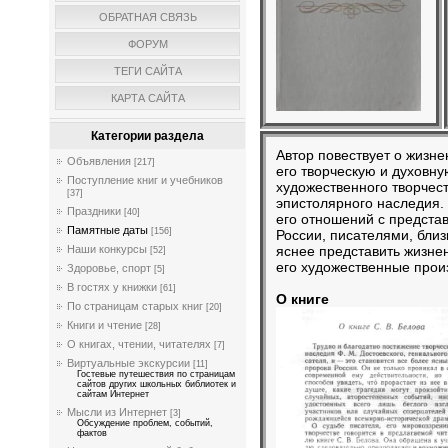
ОБРАТНАЯ СВЯЗЬ
ФОРУМ
ТЕГИ САЙТА
КАРТА САЙТА
Категории раздела
Автор повествует о жизне
Объявления
[217]
его творческую и духовн
Поступление книг и учебников
художественного творчест
[37]
эпистолярного наследия. 
Праздники
[40]
его отношений с предста
Памятные даты
[156]
России, писателями, бли
яснее представить жизнен
Наши конкурсы
[52]
его художественные прои
Здоровье, спорт
[5]
В гостях у книжки
[61]
О книге
По страницам старых книг
[20]
Книги и чтение
[28]
О книгах, чтении, читателях
[7]
Виртуальные экскурсии
[11]
Гостевые путешествия по страницам
сайтов других школьных библиотек и
сайтам Интернет
Мысли из Интернет
[3]
Обсуждение проблем, событий,
фактов