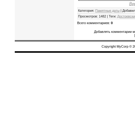
Ве
Категория
:
Памятные даты
|
Добави
Просмотров
:
1482
|
Теги
:
Достоевски
Всего комментариев
:
0
Добавлять комментарии мо
Copyright MyCorp © 2