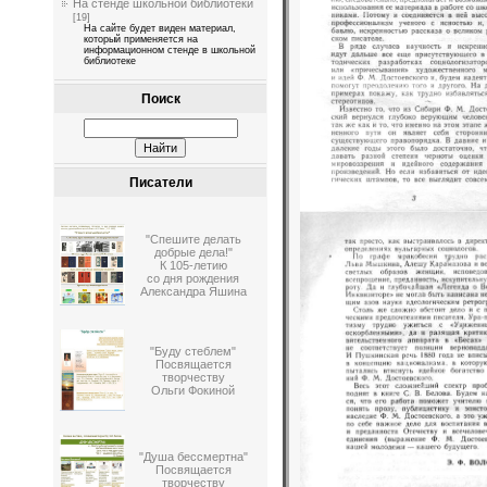
На стенде школьной библиотеки
[19]
На сайте будет виден материал,
который применяется на
информационном стенде в школьной
библиотеке
Поиск
Писатели
"Спешите делать
добрые дела!"
К 105-летию
со дня рождения
Александра Яшина
"Буду стеблем"
Посвящается
творчеству
Ольги Фокиной
"Душа бессмертна"
Посвящается
творчеству