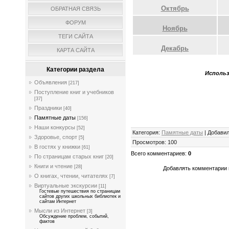
Октябрь
ОБРАТНАЯ СВЯЗЬ
ФОРУМ
Ноябрь
ТЕГИ САЙТА
Декабрь
КАРТА САЙТА
Категории раздела
Использ
Объявления
[217]
Поступление книг и учебников
[37]
Праздники
[40]
Памятные даты
[156]
Наши конкурсы
[52]
Категория
:
Памятные даты
|
Добави
Здоровье, спорт
[5]
Просмотров
:
100
В гостях у книжки
[61]
Всего комментариев
:
0
По страницам старых книг
[20]
Книги и чтение
[28]
Добавлять комментарии 
О книгах, чтении, читателях
[7]
Виртуальные экскурсии
[11]
Гостевые путешествия по страницам
сайтов других школьных библиотек и
сайтам Интернет
Мысли из Интернет
[3]
Обсуждение проблем, событий,
фактов