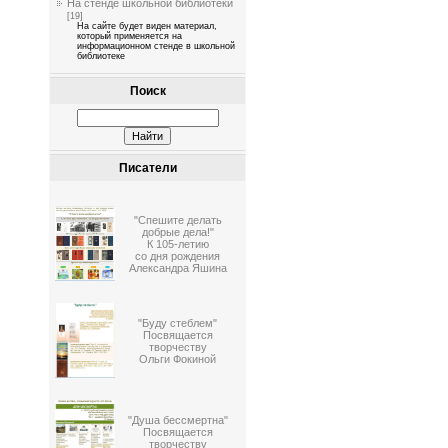
На стенде школьной библиотеки
[19]
На сайте будет виден материал,
который применяется на
информационном стенде в школьной
библиотеке
Поиск
Писатели
"Спешите делать
добрые дела!"
К 105-летию
со дня рождения
Александра Яшина
"Буду стеблем"
Посвящается
творчеству
Ольги Фокиной
"Душа бессмертна"
Посвящается
творчеству