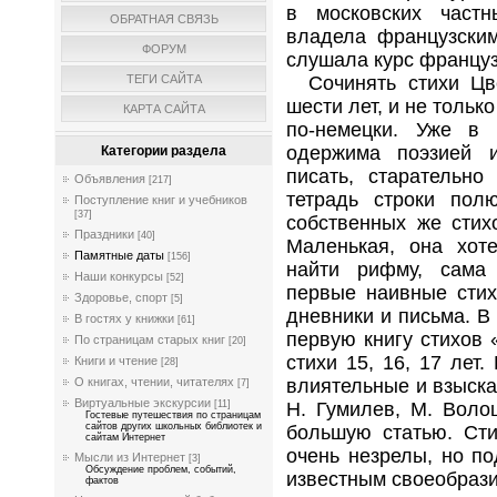
в московских частн
ОБРАТНАЯ СВЯЗЬ
владела французски
ФОРУМ
слушала курс француз
Сочинять стихи Цве
ТЕГИ САЙТА
шести лет, и не только
КАРТА САЙТА
по-немецки. Уже в
одержима поэзией и
Категории раздела
писать, старательн
Объявления
[217]
тетрадь строки пол
Поступление книг и учебников
[37]
собственных же стих
Праздники
[40]
Маленькая, она хоте
Памятные даты
[156]
найти pифму, сама 
Наши конкурсы
[52]
пеpвые наивные стихи
Здоровье, спорт
[5]
дневники и письма. В 
В гостях у книжки
[61]
первую книгу стихов 
По страницам старых книг
[20]
стихи 15, 16, 17 лет
Книги и чтение
[28]
влиятельные и взыска
О книгах, чтении, читателях
[7]
Виртуальные экскурсии
H. Гумилев, М. Воло
[11]
Гостевые путешествия по страницам
сайтов других школьных библиотек и
большую статью. Ст
сайтам Интернет
очень незpелы, но по
Мысли из Интернет
[3]
Обсуждение проблем, событий,
известным своеобрази
фактов