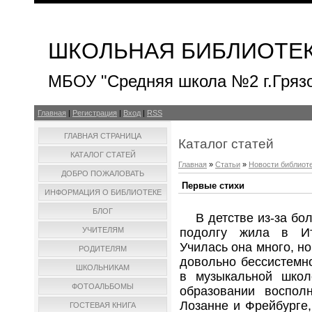
ШКОЛЬНАЯ БИБЛИОТЕ
МБОУ "Средняя школа №2 г.Гряз
Главная
|
Регистрация
|
Вход
|
RSS
ГЛАВНАЯ СТРАНИЦА
Каталог статей
КАТАЛОГ СТАТЕЙ
Главная
»
Статьи
»
Новости библиот
ДОБРО ПОЖАЛОВАТЬ
Первые стихи
ИНФОРМАЦИЯ О БИБЛИОТЕКЕ
БЛОГ
В детстве из-за бол
подолгу жила в Ит
УЧИТЕЛЯМ
Училась она много, н
РОДИТЕЛЯМ
довольно бессистемно
ШКОЛЬНИКАМ
в музыкальной школ
ФОТОАЛЬБОМЫ
образовании воспол
Лозанне и Фрейбурге,
ГОСТЕВАЯ КНИГА