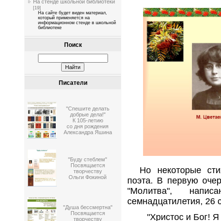
На стенде школьной библиотеки
[19]
На сайте будет виден материал,
который применяется на
информационном стенде в школьной
библиотеке
Поиск
Писатели
"Спешите делать
добрые дела!"
К 105-летию
со дня рождения
Александра Яшина
"Буду стеблем"
Посвящается
Hо некоторые стих
творчеству
Ольги Фокиной
поэта. В первую очер
"Молитва", напи
семнадцатилетия, 26 
"Душа бессмертна"
Посвящается
"Христос и Бог! 
творчеству