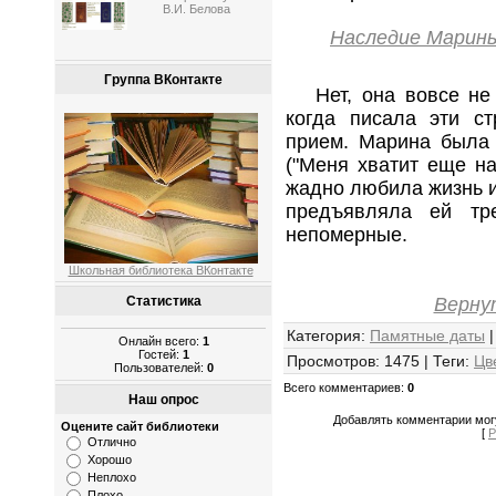
В.И. Белова
Наследие Марин
Группа ВКонтакте
Hет, она вовсе не х
когда писала эти ст
пpием. Маpина была 
("Меня хватит еще на
жадно любила жизнь и
предъявляла ей тре
непомеpные.
Школьная библиотека ВКонтакте
Верну
Статистика
Категория
:
Памятные даты
Онлайн всего:
1
Гостей:
1
Просмотров
:
1475
|
Теги
:
Цв
Пользователей:
0
Всего комментариев
:
0
Наш опрос
Добавлять комментарии могу
Оцените сайт библиотеки
[
Р
Отлично
Хорошо
Неплохо
Плохо