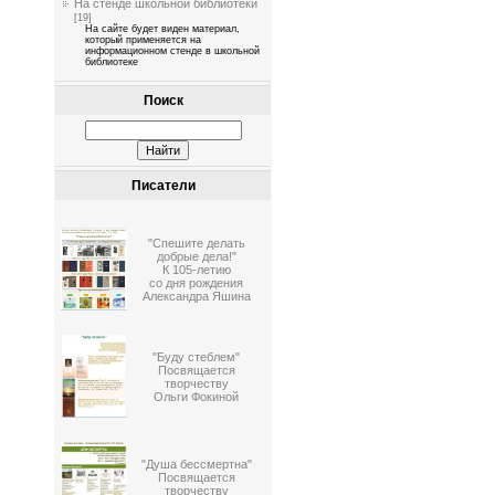
На стенде школьной библиотеки
[19]
На сайте будет виден материал,
который применяется на
информационном стенде в школьной
библиотеке
Поиск
Писатели
"Спешите делать
добрые дела!"
К 105-летию
со дня рождения
Александра Яшина
"Буду стеблем"
Посвящается
творчеству
Ольги Фокиной
"Душа бессмертна"
Посвящается
творчеству