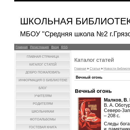
ШКОЛЬНАЯ БИБЛИОТЕ
МБОУ "Средняя школа №2 г.Гряз
Главная
|
Регистрация
|
Вход
|
RSS
ГЛАВНАЯ СТРАНИЦА
Каталог статей
КАТАЛОГ СТАТЕЙ
Главная
»
Статьи
»
Новости библиот
ДОБРО ПОЖАЛОВАТЬ
Вечный огонь
ИНФОРМАЦИЯ О БИБЛИОТЕКЕ
БЛОГ
Вечный огонь
УЧИТЕЛЯМ
Малков, В. 
РОДИТЕЛЯМ
В. А. Оботур
Северо-Зап
ШКОЛЬНИКАМ
– 208 с.
ФОТОАЛЬБОМЫ
Следы бога
ГОСТЕВАЯ КНИГА
и памятник