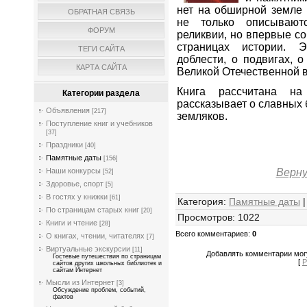
нет на обширной земле 
ОБРАТНАЯ СВЯЗЬ
не только описывают
ФОРУМ
реликвии, но впервые с
страницах истории. 
ТЕГИ САЙТА
доблести, о подвигах, 
КАРТА САЙТА
Великой Отечественной 
Книга рассчитана на
Категории раздела
рассказывает о славных
Объявления
[217]
земляков.
Поступление книг и учебников
[37]
Праздники
[40]
Памятные даты
[156]
Верну
Наши конкурсы
[52]
Здоровье, спорт
[5]
В гостях у книжки
[61]
Категория
:
Памятные даты
По страницам старых книг
[20]
Просмотров
:
1022
Книги и чтение
[28]
Всего комментариев
:
0
О книгах, чтении, читателях
[7]
Виртуальные экскурсии
[11]
Добавлять комментарии могу
Гостевые путешествия по страницам
[
Р
сайтов других школьных библиотек и
сайтам Интернет
Мысли из Интернет
[3]
Обсуждение проблем, событий,
фактов