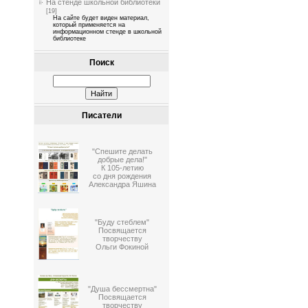
На стенде школьной библиотеки
[19]
На сайте будет виден материал,
который применяется на
информационном стенде в школьной
библиотеке
Поиск
Писатели
"Спешите делать
добрые дела!"
К 105-летию
со дня рождения
Александра Яшина
"Буду стеблем"
Посвящается
творчеству
Ольги Фокиной
"Душа бессмертна"
Посвящается
творчеству