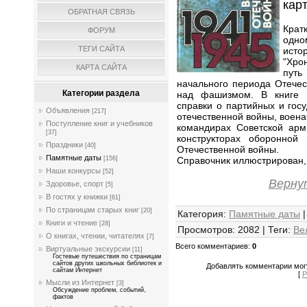
карт
ОБРАТНАЯ СВЯЗЬ
Крат
ФОРУМ
одно
ТЕГИ САЙТА
исто
"Хро
КАРТА САЙТА
путь
начального периода Отече
Категории раздела
над фашизмом. В книге п
справки о партийных и гос
Объявления
[217]
отечественной войны, воена
Поступление книг и учебников
командирах Советской арм
[37]
конструкторах оборонной
Праздники
[40]
Отечественной войны.
Памятные даты
Справочник иллюстрирован, 
[156]
Наши конкурсы
[52]
Верну
Здоровье, спорт
[5]
В гостях у книжки
[61]
По страницам старых книг
[20]
Категория
:
Памятные даты
Книги и чтение
[28]
Просмотров
:
2082
|
Теги
:
Ве
О книгах, чтении, читателях
[7]
Всего комментариев
:
0
Виртуальные экскурсии
[11]
Гостевые путешествия по страницам
сайтов других школьных библиотек и
Добавлять комментарии могу
сайтам Интернет
[
Р
Мысли из Интернет
[3]
Обсуждение проблем, событий,
фактов