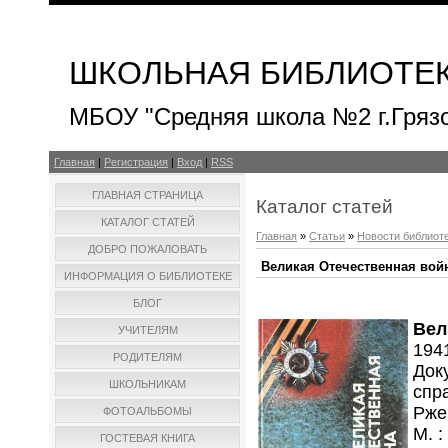
ШКОЛЬНАЯ БИБЛИОТЕ
МБОУ "Средняя школа №2 г.Гряз
Главная
|
Регистрация
|
Вход
|
RSS
ГЛАВНАЯ СТРАНИЦА
Каталог статей
КАТАЛОГ СТАТЕЙ
Главная
»
Статьи
»
Новости библиот
ДОБРО ПОЖАЛОВАТЬ
Великая Отечественная вой
ИНФОРМАЦИЯ О БИБЛИОТЕКЕ
БЛОГ
Вел
УЧИТЕЛЯМ
194
РОДИТЕЛЯМ
Док
ШКОЛЬНИКАМ
спр
Ржеш
ФОТОАЛЬБОМЫ
М. :
ГОСТЕВАЯ КНИГА