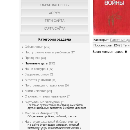
ОБРАТНАЯ СВЯЗЬ
ФОРУМ
ТЕГИ САЙТА
КАРТА САЙТА
Категории раздела
Категория
:
Памятные да
Просмотров
:
1247
|
Теги
Объявления
[217]
Всего комментариев
:
0
Поступление книг и учебников
[37]
Праздники
[40]
Памятные даты
[156]
Наши конкурсы
[52]
Здоровье, спорт
[5]
В гостях у книжки
[61]
По страницам старых книг
[20]
Книги и чтение
[28]
О книгах, чтении, читателях
[7]
Виртуальные экскурсии
[11]
Гостевые путешествия по страницам сайтов
других школьных библиотек и сайтам Интернет
Мысли из Интернет
[3]
Обсуждение проблем, событий, фактов
На стенде школьной библиотеки
[19]
На сайте будет виден материал, который
применяется на информационном стенде в