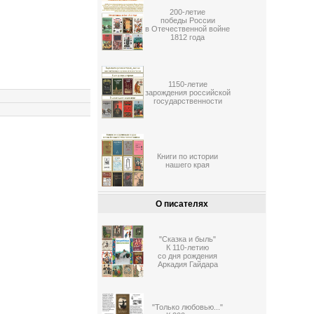
200-летие
победы России
в Отечественной войне
1812 года
1150-летие
зарождения российской
государственности
Книги по истории
нашего края
О писателях
"Сказка и быль"
К 110-летию
со дня рождения
Аркадия Гайдара
"Только любовью..."