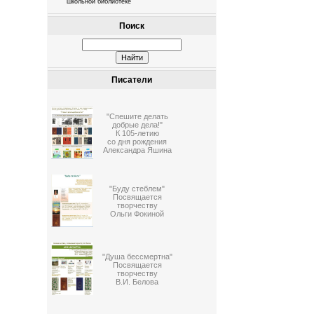
школьной библиотеке
Поиск
Писатели
"Спешите делать
добрые дела!"
К 105-летию
со дня рождения
Александра Яшина
"Буду стеблем"
Посвящается
творчеству
Ольги Фокиной
"Душа бессмертна"
Посвящается
творчеству
В.И. Белова