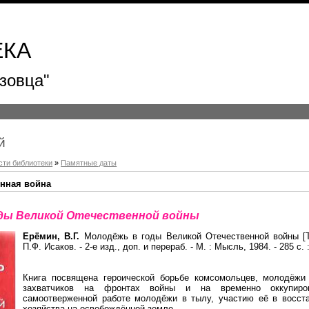
ЕКА
зовца"
й
сти библиотеки
»
Памятные даты
енная война
ды Великой Отечественной войны
Ерёмин, В.Г.
Молодёжь в годы Великой Отечественной войны [Те
П.Ф. Исаков. - 2-е изд., доп. и перераб. - М. : Мысль, 1984. - 285 с. 
Книга посвящена героической борьбе комсомольцев, молодёжи
захватчиков на фронтах войны и на временно оккупиров
самоотверженной работе молодёжи в тылу, участию её в восст
хозяйства на освобождённой земле.