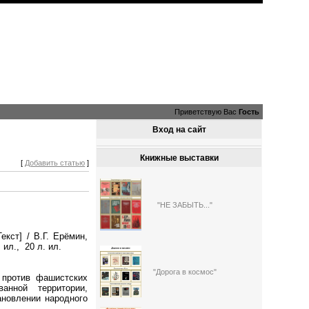
Приветствую Вас
Гость
Вход на сайт
Книжные выставки
[
Добавить статью
]
"НЕ ЗАБЫТЬ..."
кст] / В.Г. Ерёмин,
: ил., 20 л. ил.
"Дорога в космос"
 против фашистских
анной территории,
ановлении народного