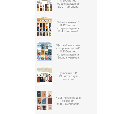
К 200-летию
со дня рождения
И. С. Тургенева
"Моим стихам..."
К 120-летию
со дня рождения
М.И. Цветаевой
"Детский писатель
с морскою душой"
К 135-летию
со дня рождения
Бориса Житкова
Чуковский К.И.
135 лет со дня
рождения
К 305-летию со дня
рождения
М.В. Ломоносова