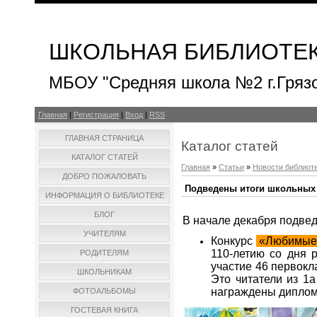
ШКОЛЬНАЯ БИБЛИОТЕ
МБОУ "Средняя школа №2 г.Гряз
Главная
|
Регистрация
|
Вход
|
RSS
ГЛАВНАЯ СТРАНИЦА
Каталог статей
КАТАЛОГ СТАТЕЙ
Главная
»
Статьи
»
Новости библиот
ДОБРО ПОЖАЛОВАТЬ
Подведены итоги школьных
ИНФОРМАЦИЯ О БИБЛИОТЕКЕ
БЛОГ
В начале декабря подвед
УЧИТЕЛЯМ
Конкурс
«Любимые 
110-летию со дня 
РОДИТЕЛЯМ
участие 46 первокл
ШКОЛЬНИКАМ
Это читатели из 1а
награждены диплом
ФОТОАЛЬБОМЫ
ГОСТЕВАЯ КНИГА