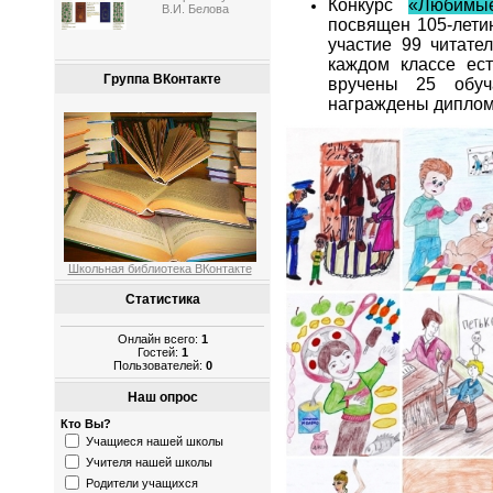
Конкурс
«Любимые
В.И. Белова
посвящен 105-лети
участие 99 читате
каждом классе ес
Группа ВКонтакте
вручены 25 обуч
награждены диплом
Школьная библиотека ВКонтакте
Статистика
Онлайн всего:
1
Гостей:
1
Пользователей:
0
Наш опрос
Кто Вы?
Учащиеся нашей школы
Учителя нашей школы
Родители учащихся