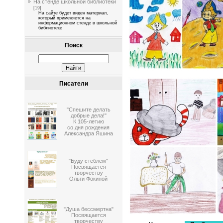
На стенде школьной библиотеки
[19]
На сайте будет виден материал,
который применяется на
информационном стенде в школьной
библиотеке
Поиск
Писатели
"Спешите делать
добрые дела!"
К 105-летию
со дня рождения
Александра Яшина
"Буду стеблем"
Посвящается
творчеству
Ольги Фокиной
"Душа бессмертна"
Посвящается
творчеству