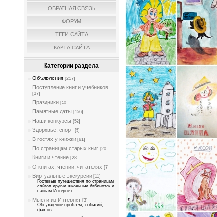
ОБРАТНАЯ СВЯЗЬ
ФОРУМ
ТЕГИ САЙТА
КАРТА САЙТА
Категории раздела
Объявления
[217]
Поступление книг и учебников
[37]
Праздники
[40]
Памятные даты
[156]
Наши конкурсы
[52]
Здоровье, спорт
[5]
В гостях у книжки
[61]
По страницам старых книг
[20]
Книги и чтение
[28]
О книгах, чтении, читателях
[7]
Виртуальные экскурсии
[11]
Гостевые путешествия по страницам
сайтов других школьных библиотек и
сайтам Интернет
Мысли из Интернет
[3]
Обсуждение проблем, событий,
фактов