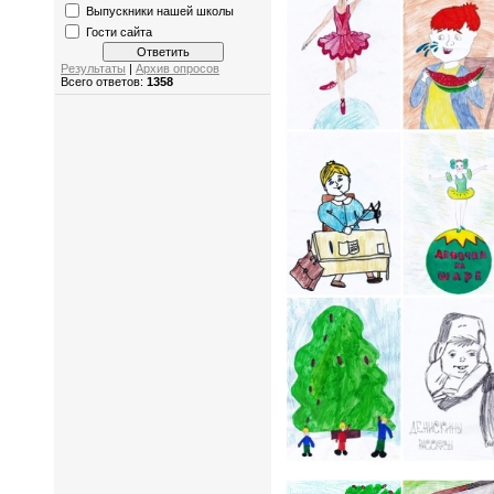
Выпускники нашей школы
Гости сайта
Результаты
|
Архив опросов
Всего ответов:
1358