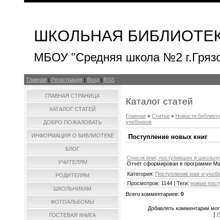
ШКОЛЬНАЯ БИБЛИОТЕ
МБОУ "Средняя школа №2 г.Гряз
Главная
|
Регистрация
|
Вход
|
RSS
ГЛАВНАЯ СТРАНИЦА
Каталог статей
КАТАЛОГ СТАТЕЙ
Главная
»
Статьи
»
Новости библиот
учебников
ДОБРО ПОЖАЛОВАТЬ
ИНФОРМАЦИЯ О БИБЛИОТЕКЕ
Поступление новых книг
БЛОГ
Список книг, поступивших в школьну
УЧИТЕЛЯМ
Отчёт сформирован в программе M
Категория
:
Поступление книг и учеб
РОДИТЕЛЯМ
Просмотров
:
1144
|
Теги
:
новые пост
ШКОЛЬНИКАМ
Всего комментариев
:
0
ФОТОАЛЬБОМЫ
Добавлять комментарии могу
[
Р
ГОСТЕВАЯ КНИГА