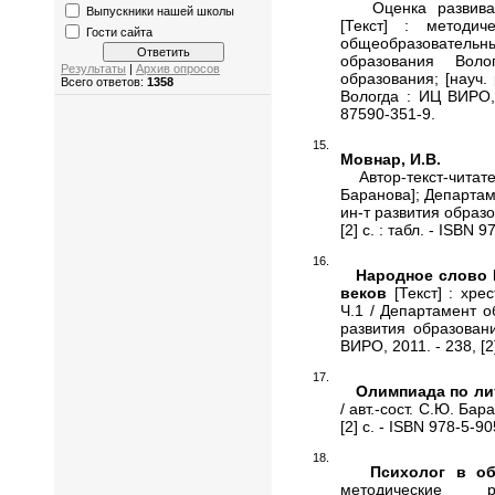
Оценка развивающ
Выпускники нашей школы
[Текст] : методич
Гости сайта
общеобразовате
образования Воло
Результаты
|
Архив опросов
образования; [науч. 
Всего ответов:
1358
Вологда : ИЦ ВИРО, 2
87590-351-9.
Мовнар, И.В.
Автор-текст-читател
Баранова]; Департам
ин-т развития образо
[2] с. : табл. - ISBN 
Народное слово В
веков
[Текст] : хре
Ч.1 / Департамент о
развития образовани
ВИРО, 2011. - 238, [2
Олимпиада по ли
/ авт.-сост. С.Ю. Бар
[2] с. - ISBN 978-5-9
Психолог в об
методические 