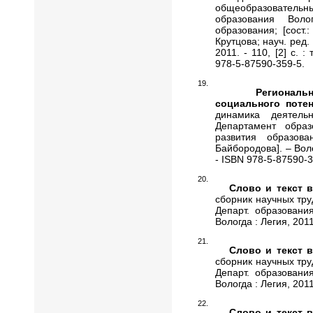
общеобразовате
образования Воло
образования; [сост.
Крутцова; науч. ред.
2011. - 110, [2] с. :
978-5-87590-359-5.
Регионал
социального поте
динамика деятельн
Департамент образ
развития образова
Байбородова]. – Волог
- ISBN 978-5-87590-3
Слово и текст 
сборник научных труд
Департ. образования 
Вологда : Легия, 2011
Слово и текст 
сборник научных труд
Департ. образования 
Вологда : Легия, 2011
Слово и текст 