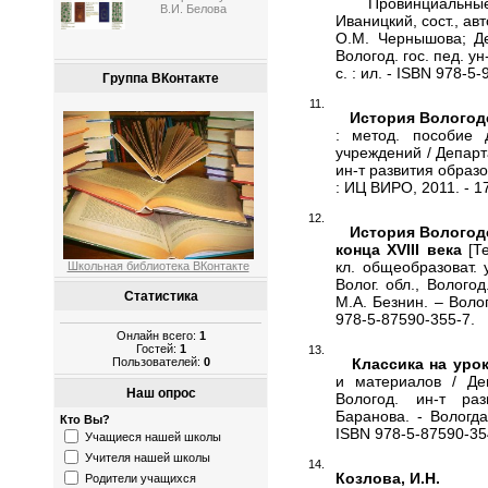
Провинциальные ме
В.И. Белова
Иваницкий, сост., ав
О.М. Чернышова; Де
Вологод. гос. пед. ун-
с. : ил. - ISBN 978-5
Группа ВКонтакте
История Вологодск
: метод. пособие 
учреждений / Департ
ин-т развития образо
: ИЦ ВИРО, 2011. - 17
История Вологод
конца XVIII века
[Те
кл. общеобразоват.
Школьная библиотека ВКонтакте
Волог. обл., Вологод
Статистика
М.А. Безнин. – Волог
978-5-87590-355-7.
Онлайн всего:
1
Гостей:
1
Классика на уро
Пользователей:
0
и материалов / Деп
Наш опрос
Вологод. ин-т ра
Баранова. - Вологда:
Кто Вы?
ISBN 978-5-87590-35
Учащиеся нашей школы
Учителя нашей школы
Козлова, И.Н.
Родители учащихся