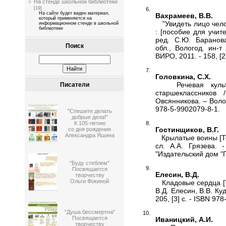
На стенде школьной библиотеки
[19]
На сайте будет виден материал,
Вахрамеев, В.В.
который применяется на
"Увидеть лицо челове
информационном стенде в школьной
библиотеке
: [пособие для учит
ред. С.Ю. Баранова
Поиск
обл., Вологод. ин-т
ВИРО, 2011. - 158, [2
Головкина, С.Х.
Речевая культур
Писатели
старшеклассников /
Овсянникова. – Вологд
978-5-9902079-8-1.
"Спешите делать
добрые дела!"
К 105-летию
Гостинщиков, В.Г.
со дня рождения
Александра Яшина
Крылатые воины [Текс
сл. А.А. Грязева. 
"Издательский дом "Пр
"Буду стеблем"
Посвящается
Елесин, В.Д.
творчеству
Ольги Фокиной
Кладовые сердца [Те
В.Д. Елесин, В.В. Ку
205, [3] с. - ISBN 97
"Душа бессмертна"
Посвящается
Иваницкий, А.И.
творчеству