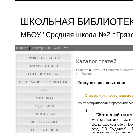
ШКОЛЬНАЯ БИБЛИОТЕ
МБОУ "Средняя школа №2 г.Гряз
Главная
|
Регистрация
|
Вход
|
RSS
ГЛАВНАЯ СТРАНИЦА
Каталог статей
КАТАЛОГ СТАТЕЙ
Главная
»
Статьи
»
Новости библиот
учебников
ДОБРО ПОЖАЛОВАТЬ
ИНФОРМАЦИЯ О БИБЛИОТЕКЕ
Поступление новых книг
БЛОГ
Список книг, поступивших 
УЧИТЕЛЯМ
Отчёт сформирован в программе M
РОДИТЕЛЯМ
"Этих дней не см
ШКОЛЬНИКАМ
методических мат
ФОТОАЛЬБОМЫ
Вологодской обл.; Во
ред. Г.В. Судаков]. -
ГОСТЕВАЯ КНИГА