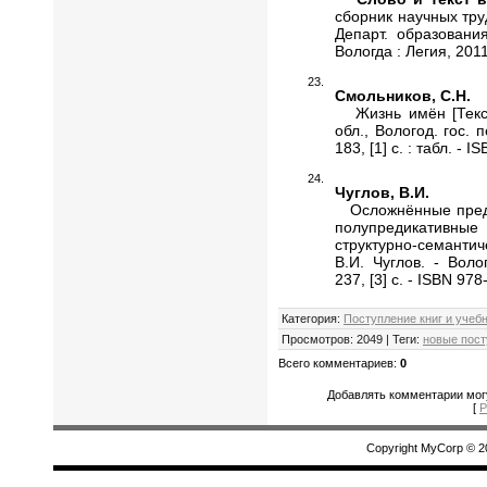
сборник научных труд
Департ. образования 
Вологда : Легия, 2011
Смольников, С.Н.
Жизнь имён [Текст]
обл., Вологод. гос. п
183, [1] с. : табл. - 
Чуглов, В.И.
Осложнённые предл
полупредикативны
структурно-семантич
В.И. Чуглов. - Воло
237, [3] с. - ISBN 97
Категория
:
Поступление книг и учеб
Просмотров
:
2049
|
Теги
:
новые пост
Всего комментариев
:
0
Добавлять комментарии могу
[
Р
Copyright MyCorp © 2