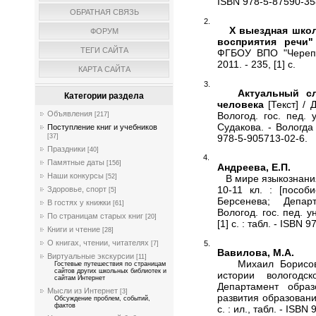
ISBN 978-5-87590-35
ОБРАТНАЯ СВЯЗЬ
X выездная шко
ФОРУМ
восприятия речи"
ТЕГИ САЙТА
ФГБОУ ВПО "Черепов
2011. - 235, [1] с.
КАРТА САЙТА
Актуальный с
Категории раздела
человека
[Текст] / 
Объявления
Вологод. гос. пед. у
[217]
Судакова. - Вологда 
Поступление книг и учебников
978-5-905713-02-6.
[37]
Праздники
[40]
Памятные даты
[156]
Андреева, Е.П.
Наши конкурсы
В мире языкознания 
[52]
10-11 кл. : [пособ
Здоровье, спорт
[5]
Берсенева; Депар
В гостях у книжки
[61]
Вологод. гос. пед. у
По страницам старых книг
[20]
[1] с. : табл. - ISBN 
Книги и чтение
[28]
О книгах, чтении, читателях
[7]
Вавилова, М.А.
Виртуальные экскурсии
[11]
Михаил Борисович 
Гостевые путешествия по страницам
сайтов других школьных библиотек и
истории вологодс
сайтам Интернет
Департамент образ
Мысли из Интернет
[3]
развития образования
Обсуждение проблем, событий,
фактов
с. : ил., табл. - ISB