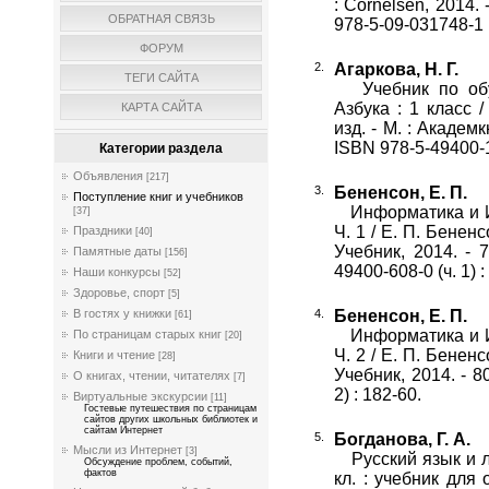
: Cornelsen, 2014. -
ОБРАТНАЯ СВЯЗЬ
978-5-09-031748-1 
ФОРУМ
Агаркова, Н. Г.
ТЕГИ САЙТА
Учебник по обуч
Азбука : 1 класс /
КАРТА САЙТА
изд. - М. : Академкн
ISBN 978-5-49400-1
Категории раздела
Объявления
[217]
Бененсон, Е. П.
Поступление книг и учебников
Информатика и ИКТ 
[37]
Ч. 1 / Е. П. Бененс
Праздники
[40]
Учебник, 2014. - 7
Памятные даты
[156]
49400-608-0 (ч. 1) :
Наши конкурсы
[52]
Здоровье, спорт
[5]
Бененсон, Е. П.
В гостях у книжки
[61]
Информатика и ИКТ 
По страницам старых книг
[20]
Ч. 2 / Е. П. Бененс
Книги и чтение
[28]
Учебник, 2014. - 80
О книгах, чтении, читателях
[7]
2) : 182-60.
Виртуальные экскурсии
[11]
Гостевые путешествия по страницам
сайтов других школьных библиотек и
сайтам Интернет
Богданова, Г. А.
Мысли из Интернет
[3]
Русский язык и ли
Обсуждение проблем, событий,
фактов
кл. : учебник для