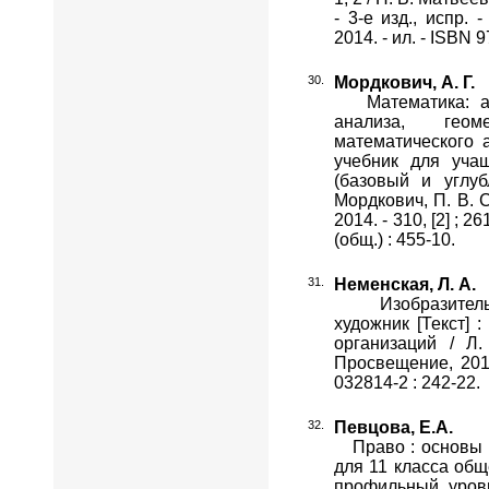
- 3-е изд., испр.
2014. - ил. - ISBN 
Мордкович, А. Г.
Математика: алг
анализа, гео
математического а
учебник для учащ
(базовый и углуб
Мордкович, П. В. С
2014. - 310, [2] ; 2
(общ.) : 455-10.
Неменская, Л. А.
Изобразительно
художник [Текст] :
организаций / Л.
Просвещение, 2014.
032814-2 : 242-22.
Певцова, Е.А.
Право : основы пр
для 11 класса общ
профильный уровн