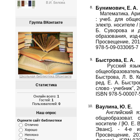
В.И. Белова
Бунимович, Е. А.
Математика. Арифм
: учеб. для обще
Группа ВКонтакте
электр. носителе /
Б. Суворова и др
образования, изд-
Просвещение, 2014.
978-5-09-033065-7 
Быстрова, Е. А.
Русский язык [
общеобразовательны
Школьная библиотека ВКонтакте
Быстрова, Л. В. К
ред. Е. А. Быстро
Статистика
слово - учебник", 2
ISBN 978-5-00007-5
Онлайн всего:
1
Гостей:
1
Пользователей:
0
Ваулина, Ю. Е.
Английский язык
Наш опрос
общеобразоват. 
Оцените сайт библиотеки
носителе / [Ю. Е. 
Отлично
Эванс]. - 4-е и
Хорошо
Просвещение, 201
Неплохо
Плохо