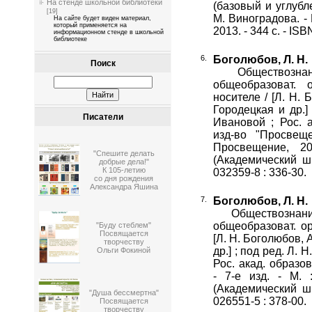
На стенде школьной библиотеки
(базовый и углубле
[19]
М. Виноградова. - 
На сайте будет виден материал,
который применяется на
2013. - 344 с. - IS
информационном стенде в школьной
библиотеке
Боголюбов, Л. Н.
Поиск
Обществознание 
общеобразоват. 
носителе / [Л. Н. 
Городецкая и др.]
Писатели
Ивановой ; Рос. а
изд-во "Просвеще
Просвещение, 20
"Спешите делать
(Академический шк
добрые дела!"
К 105-летию
032359-8 : 336-30.
со дня рождения
Александра Яшина
Боголюбов, Л. Н.
Обществознание [
общеобразоват. о
"Буду стеблем"
Посвящается
[Л. Н. Боголюбов, 
творчеству
др.] ; под ред. Л. Н
Ольги Фокиной
Рос. акад. образо
- 7-е изд. - М. 
(Академический шк
"Душа бессмертна"
026551-5 : 378-00.
Посвящается
творчеству