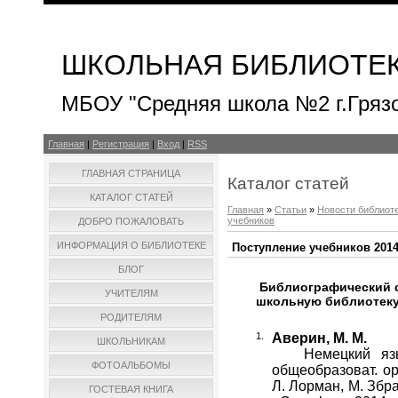
ШКОЛЬНАЯ БИБЛИОТЕ
МБОУ "Средняя школа №2 г.Гряз
Главная
|
Регистрация
|
Вход
|
RSS
ГЛАВНАЯ СТРАНИЦА
Каталог статей
КАТАЛОГ СТАТЕЙ
Главная
»
Статьи
»
Новости библиот
учебников
ДОБРО ПОЖАЛОВАТЬ
ИНФОРМАЦИЯ О БИБЛИОТЕКЕ
Поступление учебников 201
БЛОГ
Библиографический с
УЧИТЕЛЯМ
школьную библиотеку 
РОДИТЕЛЯМ
Аверин, М. М.
ШКОЛЬНИКАМ
Немецкий язык 
ФОТОАЛЬБОМЫ
общеобразоват. ор
Л. Лорман, М. Збра
ГОСТЕВАЯ КНИГА