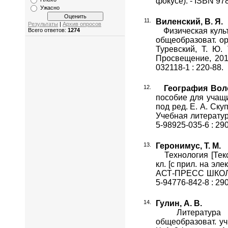
фокусе). - ISBN 978
Ужасно
Виленский, В. Я.
Результаты
|
Архив опросов
Физическая культур
Всего ответов:
1274
общеобразоват. ор
Туревский, Т. Ю. 
Просвещение, 2014.
032118-1 : 220-88.
География Вол
пособие для учащи
под ред. Е. А. Ску
Учебная литература,
5-98925-035-6 : 290
Геронимус, Т. М.
Технология [Текст
кл. [с прил. на элек
АСТ-ПРЕСС ШКОЛА, 2
5-94776-842-8 : 290
Гулин, А. В.
Литература [Те
общеобразоват. уч