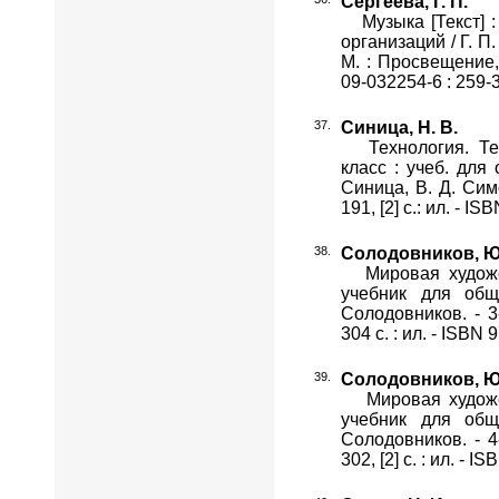
Сергеева, Г. П.
Музыка [Текст] : 
организаций / Г. П.
М. : Просвещение, 2
09-032254-6 : 259-
Синица, Н. В.
Технология. Техн
класс : учеб. для
Синица, В. Д. Симо
191, [2] с.: ил. - I
Солодовников, Ю
Мировая художест
учебник для общ
Солодовников. - 3
304 с. : ил. - ISBN
Солодовников, Ю
Мировая художест
учебник для общ
Солодовников. - 4
302, [2] с. : ил. - 