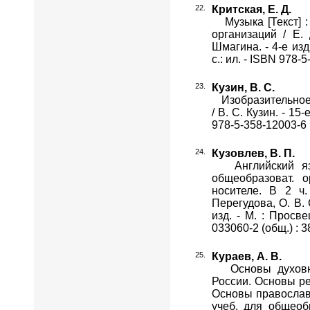
Критская, Е. Д.
Музыка [Текст] : 
организаций / Е. 
Шмагина. - 4-е изд.
с.: ил. - ISBN 978-
Кузин, В. С.
Изобразительное ис
/ В. С. Кузин. - 15-
978-5-358-12003-6 
Кузовлев, В. П.
Английский язык
общеобразоват. о
носителе. В 2 ч.
Перегудова, О. В. 
изд. - М. : Просве
033060-2 (общ.) : 3
Кураев, А. В.
Основы духовно-
России. Основы ре
Основы православно
учеб. для общеоб