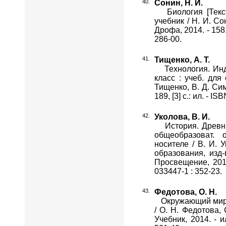
Сонин, Н. И.
Биология [Текст]
учебник / Н. И. Сон
Дрофа, 2014. - 158,
286-00.
Тищенко, А. Т.
Технология. Инду
класс : учеб. для
Тищенко, В. Д. Сим
189, [3] с.: ил. - I
Уколова, В. И.
История. Древний 
общеобразоват. 
носителе / В. И. У
образования, изд-
Просвещение, 2014.
033447-1 : 352-23.
Федотова, О. Н.
Окружающий мир [Тек
/ О. Н. Федотова, 
Учебник, 2014. - и