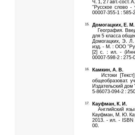
Ч. 1, 2 / авт.-сост.
"Русское слово - 
00007-355-1 : 585-
Домогацких, Е. М.
География. Введе
для 5 класса обще
Домогацких, Э. Л.
изд. - М. : ООО "Ру
[2] с. : ил. - (И
00007-598-2 : 275-
Камкин, А. В.
Истоки [Текст] 
общеобразоват. уче
Издательский дом "И
5-86073-094-2 : 250
Кауфман, К. И.
Английский язык [Т
Кауфман, М. Ю. Кау
2013. - ил. - ISBN
00.