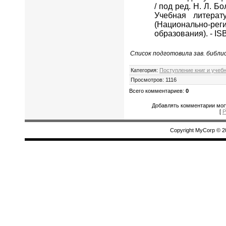
/ под ред. Н. Л. Б
Учебная литерату
(Национально-рег
образования). - IS
Список подготовила зав. библио
Категория
:
Поступление книг и учеб
Просмотров
:
1116
Всего комментариев
:
0
Добавлять комментарии могу
[
Р
Copyright MyCorp © 2