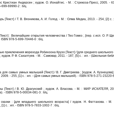
 Кристиан Андерсен ; худож. О. Ионайтис. - М. : Стрекоза-Пресс, 2005. - 61, [
-699-69990-2 : б/ц.
Текст] / Т. В. Вязникова, А. И. Голод. - М. : Олма Медиа, 2013. - 254, [2] с. :
ст] : Величайшие открытия человечества / Тео Гомез ; [пер. с исп. О. Р. Щел
. - ISBN 978-5-699-70446-0 : б/ц.
 приключения морехода Робинзона Крузо [Текст] / [для среднего школьного в
; худож. Р. Ф. Сахалтуев. - М. : Самовар, 2011. - 187, [5] с. : ил. - (Школьная би
для самых умных малышей [Текст] / В. Г. Дмитриева ; [худож. А. Кузнецова]. -
2009. - 255, [1] с. : ил. - (Для самых умных малышей). - ISBN 978-5-271-23220-6 
Текст] / В. Ю. Драгунский ; худож. А. Власова. - М. : МИР ИСКАТЕЛЯ, 2016. 
. - ISBN 978-5-00034-081-3 : б/ц.
: сказки : [для младшего школьного возраста] / худож. Н. Фаттахова. - М
 [1] с. : ил. - ISBN 978-5-7833-1002-7 : б/ц.