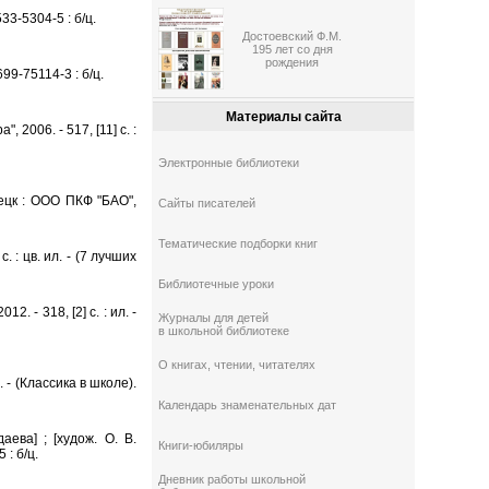
33-5304-5 : б/ц.
Достоевский Ф.М.
195 лет со дня
рождения
699-75114-3 : б/ц.
Материалы сайта
 2006. - 517, [11] с. :
Электронные библиотеки
ецк : ООО ПКФ "БАО",
Сайты писателей
Тематические подборки книг
. : цв. ил. - (7 лучших
Библиотечные уроки
012. - 318, [2] с. : ил. -
Журналы для детей
в школьной библиотеке
О книгах, чтении, читателях
. - (Классика в школе).
Календарь знаменательных дат
аева] ; [худож. О. В.
Книги-юбиляры
 : б/ц.
Дневник работы школьной