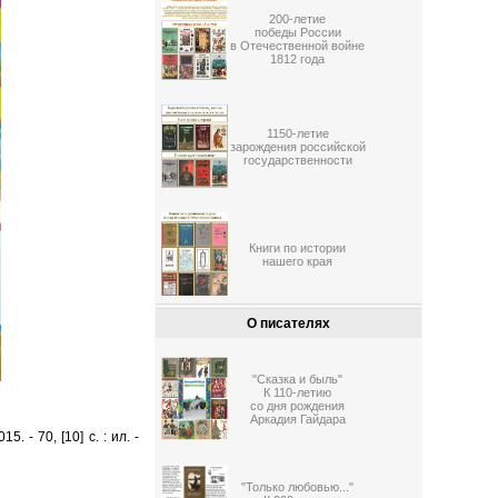
200-летие
победы России
в Отечественной войне
1812 года
1150-летие
зарождения российской
государственности
Книги по истории
нашего края
О писателях
"Сказка и быль"
К 110-летию
со дня рождения
Аркадия Гайдара
 - 70, [10] с. : ил. -
"Только любовью..."