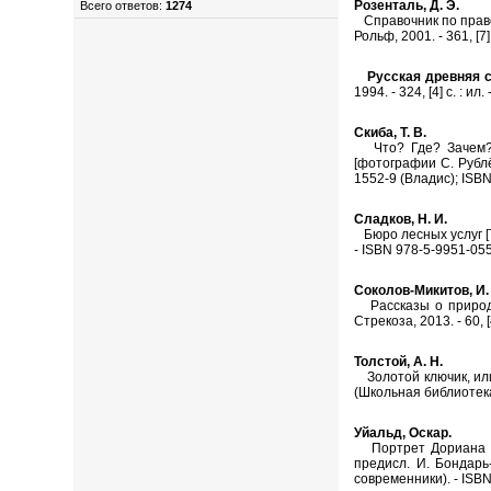
Розенталь, Д. Э.
Всего ответов:
1274
Справочник по правопи
Рольф, 2001. - 361, [7]
Русская древняя 
1994. - 324, [4] с. : ил. 
Скиба, Т. В.
Что? Где? Зачем? По
[фотографии С. Рублёв
1552-9 (Владис); ISBN
Сладков, Н. И.
Бюро лесных услуг [Тек
- ISBN 978-5-9951-0554
Соколов-Микитов, И.
Рассказы о природе [
Стрекоза, 2013. - 60, 
Толстой, А. Н.
Золотой ключик, или П
(Школьная библиотека)
Уйальд, Оскар.
Портрет Дориана Гре
предисл. И. Бондарь-
современники). - ISBN