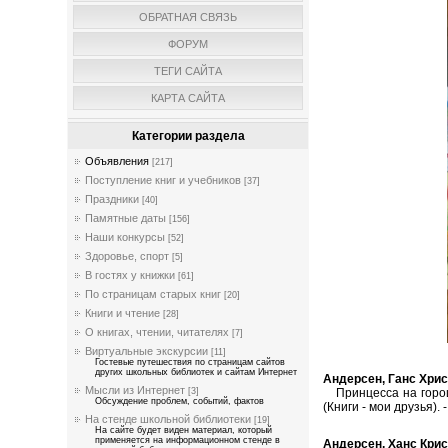
ОБРАТНАЯ СВЯЗЬ
ФОРУМ
ТЕГИ САЙТА
КАРТА САЙТА
Категории раздела
Объявления
[217]
Поступление книг и учебников
[37]
Праздники
[40]
Памятные даты
[156]
Наши конкурсы
[52]
Здоровье, спорт
[5]
В гостях у книжки
[61]
По страницам старых книг
[20]
Книги и чтение
[28]
О книгах, чтении, читателях
[7]
Виртуальные экскурсии
[11]
Гостевые путешествия по страницам сайтов
других школьных библиотек и сайтам Интернет
Андерсен, Ганс Хрис
Мысли из Интернет
Принцесса на горошине
[3]
Обсуждение проблем, событий, фактов
(Книги - мои друзья). 
На стенде школьной библиотеки
[19]
На сайте будет виден материал, который
применяется на информационном стенде в
Андерсен, Ханс Крис