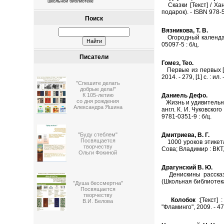
школьной библиотеке
Сказки [Текст] / Ханс
подарок). - ISBN 978-5
Поиск
Вязникова, Т. В.
Огородный календарь [
05097-5 : б/ц.
Писатели
Гомез, Тео.
Первые из первых [Тек
2014. - 279, [1] с. : ил
"Спешите делать
добрые дела!"
Даниель Дефо.
К 105-летию
со дня рождения
Жизнь и удивительные
Александра Яшина
англ. К. И. Чуковского 
9781-0351-9 : б/ц.
Дмитриева, В. Г.
"Буду стеблем"
Посвящается
1000 уроков этикета 
творчеству
Сова; Владимир : ВКТ, 
Ольги Фокиной
Драгунский В. Ю.
Денискины рассказы [
(Школьная библиотека)
"Душа бессмертна"
Посвящается
творчеству
Колобок
:[Текст] 
В.И. Белова
"Фламинго", 2009. - 47,