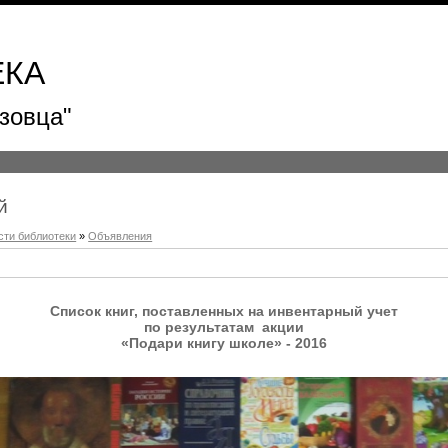
ЕКА
зовца"
й
сти библиотеки
»
Объявления
Список книг, поставленных на инвентарный учет
по результатам акции
«Подари книгу школе» - 2016