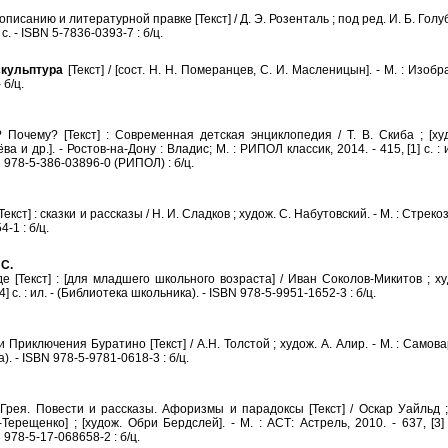
санию и литературной правке [Текст] / Д. Э. Розенталь ; под ред. И. Б. Голуб. -
 с. - ISBN 5-7836-0393-7 : б/ц.
скульптура
[Текст] / [сост. Н. Н. Померанцев, С. И. Масленицын]. - М. : Изоб
- б/ц.
чему? [Текст] : Современная детская энциклопедия / Т. В. Скиба ; [худ
а и др.]. - Ростов-на-Дону : Владис; М. : РИПОЛ классик, 2014. - 415, [1] с. : 
 978-5-386-03896-0 (РИПОЛ) : б/ц.
ст] : сказки и рассказы / Н. И. Сладков ; худож. С. Набутовский. - М. : Стрекоза, 2
-1 : б/ц.
 С.
Текст] : [для младшего школьного возраста] / Иван Соколов-Микитов ; худ
[4] с. : ил. - (Библиотека школьника). - ISBN 978-5-9951-1652-3 : б/ц.
риключения Буратино [Текст] / А.Н. Толстой ; худож. А. Алир. - М. : Самовар, 
. - ISBN 978-5-9781-0618-3 : б/ц.
я. Повести и рассказы. Афоризмы и парадоксы [Текст] / Оскар Уайльд ; [
Терещенко] ; [худож. Обри Бердслей]. - М. : АСТ: Астрель, 2010. - 637, [3] с
 978-5-17-068658-2 : б/ц.