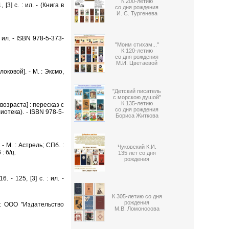
К 200-летию
3] с. : ил. - (Книга в
со дня рождения
И. С. Тургенева
 ил. - ISBN 978-5-373-
"Моим стихам..."
К 120-летию
со дня рождения
М.И. Цветаевой
оковой]. - М. : Эксмо,
"Детский писатель
с морскою душой"
К 135-летию
озраста] : пересказ с
со дня рождения
блиотека). - ISBN 978-5-
Бориса Житкова
 М. : Астрель; СПб. :
Чуковский К.И.
: б/ц.
135 лет со дня
рождения
- 125, [3] с. : ил. -
К 305-летию со дня
рождения
. : ООО "Издательство
М.В. Ломоносова