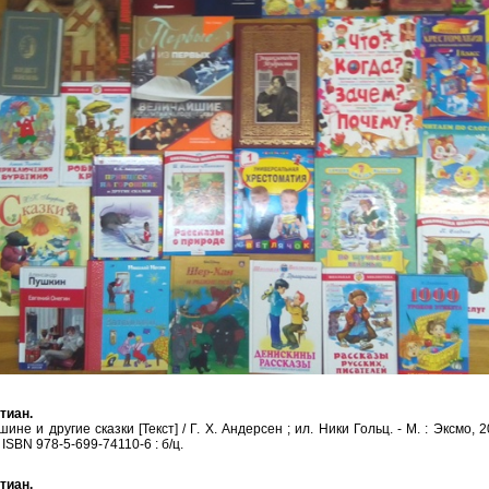
тиан.
 и другие сказки [Текст] / Г. Х. Андерсен ; ил. Ники Гольц. - М. : Эксмо, 2015.
- ISBN 978-5-699-74110-6 : б/ц.
тиан.