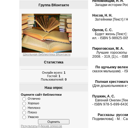
Непомнящий, Н. Н.
Загадки истории России
Группа ВКонтакте
Носов, Н. Н.
Затейники [Текст] / Ни
Орлов, С. С.
Будет жизнь [Текст] : 
ил. - ISBN 5-98925-005
Пироговская, М. А.
Лучшие гороскопы ми
Школьная библиотека ВКонтакте
2008. - 319, [1] с. - I
Статистика
По щучьему веле
сказок малышам). - IS
Онлайн всего:
1
Гостей:
1
Пользователей:
0
Полная хрестомат
(Для дошкольников и у
Наш опрос
Оцените сайт библиотеки
Пушкин, А. С.
Отлично
Евгений Онегин [Текст]
Хорошо
- ISBN 978-5-699-64308
Неплохо
Плохо
Рассказы русски
Ужасно
Подивилова]. - М. : Са
Результаты
|
Архив опросов