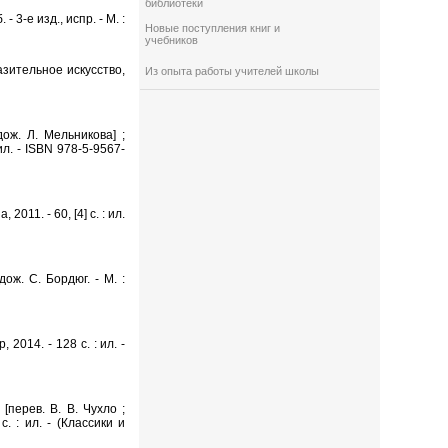
библиотеки
 3-е изд., испр. - М. :
Новые поступления книг и
учебников
разительное искусство,
Из опыта работы учителей школы
ож. Л. Мельникова] ;
ил. - ISBN 978-5-9567-
011. - 60, [4] с. : ил.
ож. С. Бордюг. - М. :
2014. - 128 с. : ил. -
перев. В. В. Чухло ;
. : ил. - (Классики и