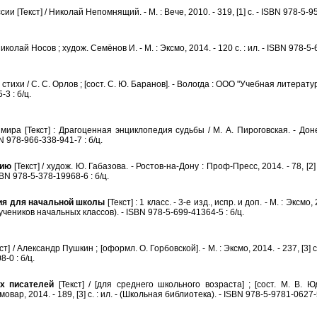
 [Текст] / Николай Непомнящий. - М. : Вече, 2010. - 319, [1] с. - ISBN 978-5-95
колай Носов ; худож. Семёнов И. - М. : Эксмо, 2014. - 120 с. : ил. - ISBN 978-5-
стихи / С. С. Орлов ; [сост. С. Ю. Баранов]. - Вологда : ООО "Учебная литература",
-3 : б/ц.
ра [Текст] : Драгоценная энциклопедия судьбы / М. А. Пироговская. - Дон
SBN 978-966-338-941-7 : б/ц.
нию
[Текст] / худож. Ю. Габазова. - Ростов-на-Дону : Проф-Пресс, 2014. - 78, [2] с
BN 978-5-378-19968-6 : б/ц.
ия для начальной школы
[Текст] : 1 класс. - 3-е изд., испр. и доп. - М. : Эксмо, 2
чеников начальных классов). - ISBN 978-5-699-41364-5 : б/ц.
 / Александр Пушкин ; [оформл. О. Горбовской]. - М. : Эксмо, 2014. - 237, [3] с
-0 : б/ц.
х писателей
[Текст] / [для среднего школьного возраста] ; [сост. М. В. Юд
мовар, 2014. - 189, [3] с. : ил. - (Школьная библиотека). - ISBN 978-5-9781-0627-5