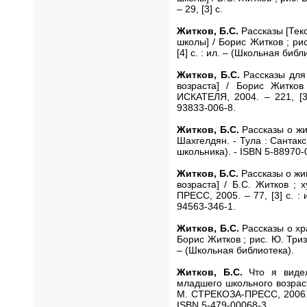
– 29, [3] с.
Житков, Б.С.
Рассказы [Текс
школы] / Борис Житков ; рис.
[4] с. : ил. – (Школьная библ
Житков, Б.С.
Рассказы для 
возраста] / Борис Житко
ИСКАТЕЛЯ, 2004. – 221, [3]
93833-006-8.
Житков, Б.С.
Рассказы о жив
Шахгелдян. - Тула : Сантакс 
школьника). - ISBN 5-88970-
Житков, Б.С.
Рассказы о жи
возраста] / Б.С. Житков ;
ПРЕСС, 2005. – 77, [3] с. :
94563-346-1.
Житков, Б.С.
Рассказы о хр
Борис Житков ; рис. Ю. Тризны
– (Школьная библиотека).
Житков, Б.С.
Что я видел
младшего школьного возраста
М. СТРЕКОЗА-ПРЕСС, 2006. - 
ISBN 5-479-00068-3.