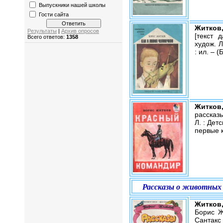
Выпускники нашей школы
Гости сайта
Житков
Результаты
|
Архив опросов
[текст 
Всего ответов:
1358
худож. Л
: ил. – 
Житков
рассказы
Л. : Детс
первые 
Рассказы о животных
Житков,
Борис Ж
Сантакс 