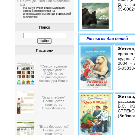
На стенде школьной библиотеки
[2] с. :
[19]
На сайте будет виден материал,
09-0002
который применяется на
информационном стенде в школьной
библиотеке
Поиск
Рассказы для детей
Житков,
Писатели
среднег
худож. 
2004. – 2
"Спешите делать
5-93833-
добрые дела!"
К 105-летию
со дня рождения
Александра Яшина
Житков
"Буду стеблем"
рассказы
Посвящается
творчеству
Б.С. Ж
Ольги Фокиной
СТРЕКО
(Библиот
"Душа бессмертна"
Посвящается
творчеству