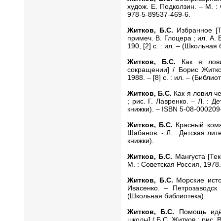
худож. Е. Подколзин. – М. : 
978-5-89537-469-6.
Житков, Б.С.
Избранное [Те
примеч. В. Глоцера ; ил. А. 
190, [2] с. : ил. – (Школьна
Житков, Б.С.
Как я лови
сокращении] / Борис Житк
1988. – [8] с. : ил. – (Библио
Житков, Б.С.
Как я ловил че
; рис. Г. Лавренко. – Л. : Де
книжки). – ISBN 5-08-000209
Житков, Б.С.
Красный коман
Шабанов. - Л. : Детская лите
книжки).
Житков, Б.С.
Мангуста [Тек
М. : Советская Россия, 1978. –
Житков, Б.С.
Морские исто
Ивасенко. – Петрозаводск 
(Школьная библиотека).
Житков, Б.С.
Помощь идёт
школы] / Б.С. Житков ; рис. В