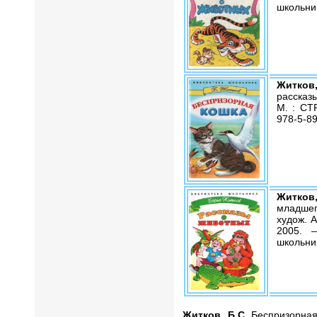
школьник
Житков,
рассказы
М. : СТР
978-5-89
Житков,
младшег
худож. 
2005. 
школьник
Житков, Б.С.
Беспризорная к