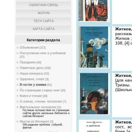
ОБРАТНАЯ СВЯЗЬ
ФОРУМ
ТЕГИ САЙТА
Житков
КАРТА САЙТА
рассказ
Житков ;
Категории раздела
108, [4]
Объявления
[217]
Поступление книг и учебников
[37]
Праздники
[40]
Памятные даты
[156]
Наши конкурсы
[52]
Житков
Здоровье, спорт
[для нач
[5]
Тризны. –
В гостях у книжки
[61]
(Школьн
По страницам старых книг
[20]
Книги и чтение
[28]
О книгах, чтении, читателях
[7]
Виртуальные экскурсии
[11]
Гостевые путешествия по страницам
сайтов других школьных библиотек и
сайтам Интернет
Житков,
Мысли из Интернет
[3]
Обсуждение проблем, событий,
сост., в
фактов
Брея [и 