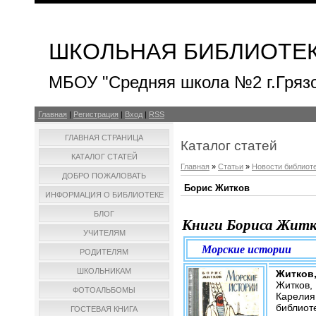
ШКОЛЬНАЯ БИБЛИОТЕ
МБОУ "Средняя школа №2 г.Гряз
Главная
|
Регистрация
|
Вход
|
RSS
ГЛАВНАЯ СТРАНИЦА
Каталог статей
КАТАЛОГ СТАТЕЙ
Главная
»
Статьи
»
Новости библиот
ДОБРО ПОЖАЛОВАТЬ
Борис Житков
ИНФОРМАЦИЯ О БИБЛИОТЕКЕ
БЛОГ
Книги Бориса Житк
УЧИТЕЛЯМ
Морские истории
РОДИТЕЛЯМ
ШКОЛЬНИКАМ
Житков
Житков, 
ФОТОАЛЬБОМЫ
Карелия,
библиоте
ГОСТЕВАЯ КНИГА