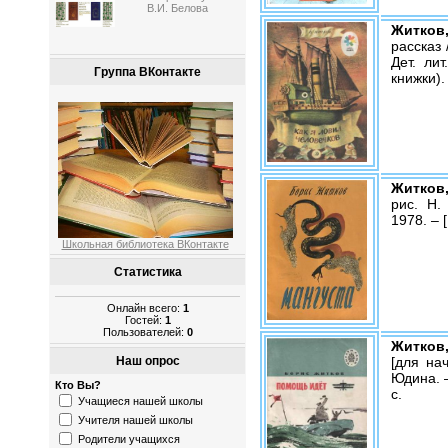
В.И. Белова
Житков
рассказ 
Дет. ли
Группа ВКонтакте
книжки).
Житков,
рис. Н.
1978. – [
Школьная библиотека ВКонтакте
Статистика
Онлайн всего:
1
Гостей:
1
Пользователей:
0
Житков,
[для на
Наш опрос
Юдина. – 
Кто Вы?
с.
Учащиеся нашей школы
Учителя нашей школы
Родители учащихся