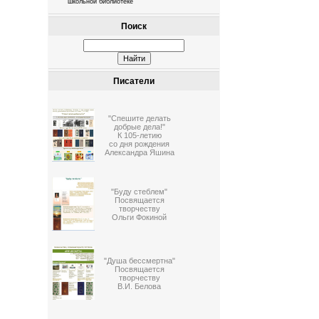
школьной библиотеке
Поиск
Писатели
"Спешите делать
добрые дела!"
К 105-летию
со дня рождения
Александра Яшина
"Буду стеблем"
Посвящается
творчеству
Ольги Фокиной
"Душа бессмертна"
Посвящается
творчеству
В.И. Белова