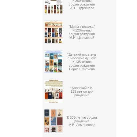
К 200-летию
со дня рождения
И. С. Тургенева
"Моим стихам..."
К 120-летию
со дня рождения
М.И. Цветаевой
"Детский писатель
с морскою душой"
К 135-летию
со дня рождения
Бориса Житкова
Чуковский К.И.
135 лет со дня
рождения
К 305-летию со дня
рождения
М.В. Ломоносова