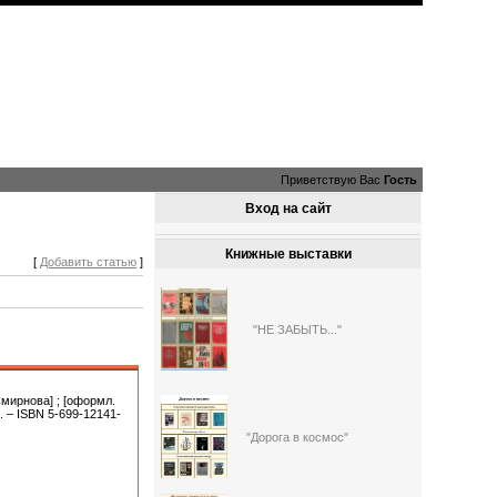
Приветствую Вас
Гость
Вход на сайт
Книжные выставки
[
Добавить статью
]
"НЕ ЗАБЫТЬ..."
 Смирнова] ; [оформл.
). – ISBN 5-699-12141-
"Дорога в космос"