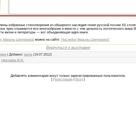
лены избранные стихотворения из обширного наследия гения русской поэзии XX столе
орых ярко отражается все многообразие и вместе с тем цельность поэтического мира М
ти жизни и литературы — вот объединяющая идея книги.
зу Марины Цветаевой
можно на сайте
"Наследие Марины Цветаевой"
Вернуться к выставке
нижки
|
Добавил
:
tasha
(19.07.2012)
:
Цветаева М.И.
Добавлять комментарии могут только зарегистрированные пользователи.
[
Регистрация
|
Вход
]