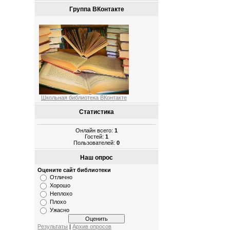
Группа ВКонтакте
Школьная библиотека ВКонтакте
Статистика
Онлайн всего:
1
Гостей:
1
Пользователей:
0
Наш опрос
Оцените сайт библиотеки
Отлично
Хорошо
Неплохо
Плохо
Ужасно
Результаты
|
Архив опросов