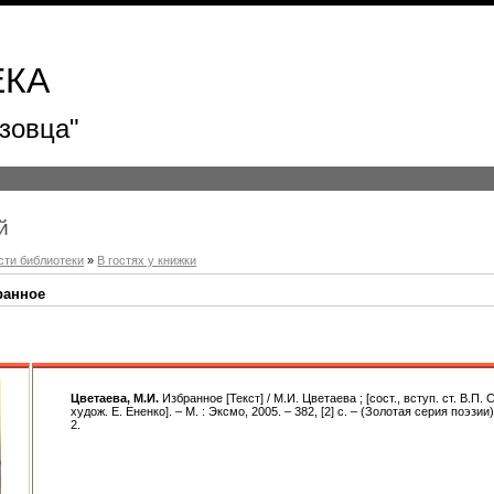
ЕКА
зовца"
й
сти библиотеки
»
В гостях у книжки
ранное
Цветаева, М.И.
Избранное [Текст] / М.И. Цветаева ; [сост., вступ. ст. В.П.
худож. Е. Ененко]. – М. : Эксмо, 2005. – 382, [2] c. – (Золотая серия поэзии
2.