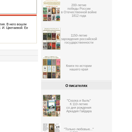
200-летие
победы России
в Отечественной войне
1812 года
тия. В него вошли
. И. Цветаевой. Ее
1150-летие
зарождения российской
государственности
Книги по истории
нашего края
О писателях
"Сказка и быль"
К 110-летию
со дня рождения
Аркадия Гайдара
"Только любовью..."