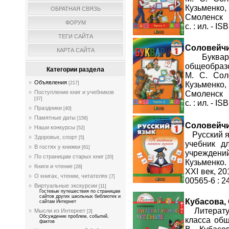
Кузьменко
ОБРАТНАЯ СВЯЗЬ
Смоленск : 
ФОРУМ
с. : ил. - I
ТЕГИ САЙТА
Соловейчик
КАРТА САЙТА
Букварь [
общеобразов
Категории раздела
М. С. Сол
Объявления
Кузьменко
[217]
Поступление книг и учебников
Смоленск : 
[37]
с. : ил. - I
Праздники
[40]
Памятные даты
[156]
Соловейчик
Наши конкурсы
[52]
Русский яз
Здоровье, спорт
[5]
учебник д
В гостях у книжки
[61]
учрежден
По страницам старых книг
[20]
Кузьменко.
Книги и чтение
[28]
XXI век, 201
О книгах, чтении, читателях
[7]
00565-6 : 2
Виртуальные экскурсии
[11]
Гостевые путешествия по страницам
сайтов других школьных библиотек и
Кубасова, 
сайтам Интернет
Литературн
Мысли из Интернет
[3]
Обсуждение проблем, событий,
класса общ
фактов