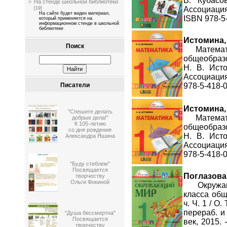
В. Кубас
На стенде школьной библиотеки
Ассоциация 
[19]
На сайте будет виден материал,
ISBN 978-5-
который применяется на
информационном стенде в школьной
библиотеке
Истомина, 
Поиск
Математик
общеобразов
Н. В. Ист
Ассоциация X
978-5-418-00
Писатели
Истомина, 
"Спешите делать
Математик
добрые дела!"
К 105-летию
общеобразов
со дня рождения
Н. В. Ист
Александра Яшина
Ассоциация X
978-5-418-00
"Буду стеблем"
Посвящается
Поглазова, 
творчеству
Ольги Фокиной
Окружающи
класса общ
ч. Ч. 1 / О.
перераб. и
"Душа бессмертна"
Посвящается
век, 2015. 
творчеству