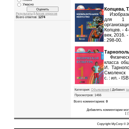
Ужасно
Копцева, Т.
Изобразите
Результаты
|
Архив опросов
Всего ответов:
1274
для 1 к
организаций
Копцев. - 4
век, 2016. -
: 298-00.
Тарнопольс
Физическая
класса общ
И. Тарнопо
Смоленск : 
с. : ил. - I
Категория
:
Объявления
|
Добавил
:
t
Просмотров
:
1466
Всего комментариев
:
0
Добавлять комментарии могу
[
Р
Copyright MyCorp © 2