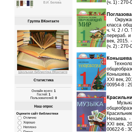
(ч. 1) : 270-
В.И. Белова
Поглазова, 
Окружающи
Группа ВКонтакте
класса общ
ч. Ч. 2 / О.
перераб. и
век, 2015. 
(ч. 2) : 270-
Конышева,
Технологи
общеобраз
Школьная библиотека ВКонтакте
Конышева. 
XXI век, 201
Статистика
00954-8 : 2
Онлайн всего:
1
Гостей:
1
Красильник
Пользователей:
0
Музыка [
Наш опрос
общеобраз
Красильн
Оцените сайт библиотеки
Отлично
Нехаева. -
Хорошо
XXI век, 20
Неплохо
00622-6 : 3
Плохо