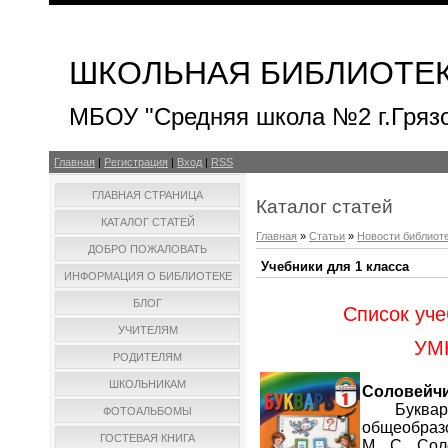
ШКОЛЬНАЯ БИБЛИОТЕ
МБОУ "Средняя школа №2 г.Гряз
Главная
|
Регистрация
|
Вход
|
RSS
ГЛАВНАЯ СТРАНИЦА
Каталог статей
КАТАЛОГ СТАТЕЙ
Главная
»
Статьи
»
Новости библиот
ДОБРО ПОЖАЛОВАТЬ
Учебники для 1 класса
ИНФОРМАЦИЯ О БИБЛИОТЕКЕ
БЛОГ
Список уче
УЧИТЕЛЯМ
УМК
РОДИТЕЛЯМ
ШКОЛЬНИКАМ
Соловейчик
Букварь [
ФОТОАЛЬБОМЫ
общеобразов
ГОСТЕВАЯ КНИГА
М. С. Сол