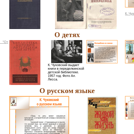
К. Чу
О детях
"От
К. Чуковский выдает
книги в переделкинской
детской библиотеке.
1957 год. Фото Ал.
Лесса.
О русском языке