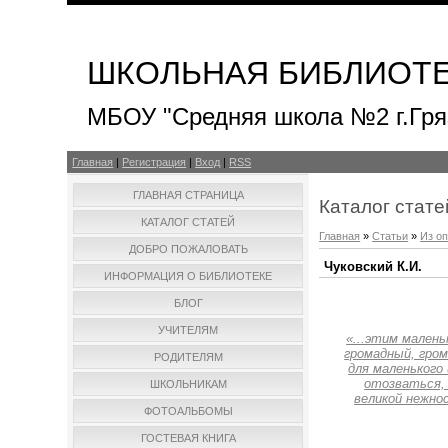
ШКОЛЬНАЯ БИБЛИОТ
МБОУ "Средняя школа №2 г.Гря
Главная
|
Регистрация
|
Вход
|
RSS
ГЛАВНАЯ СТРАНИЦА
Каталог стате
КАТАЛОГ СТАТЕЙ
Главная
»
Статьи
»
Из о
ДОБРО ПОЖАЛОВАТЬ
Чуковский К.И.
ИНФОРМАЦИЯ О БИБЛИОТЕКЕ
БЛОГ
УЧИТЕЛЯМ
«...этим малень
громадный, гром
РОДИТЕЛЯМ
для маленького 
отозваться, 
ШКОЛЬНИКАМ
великой нежно
ФОТОАЛЬБОМЫ
ГОСТЕВАЯ КНИГА