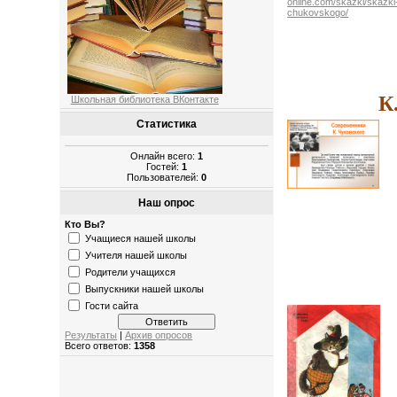
online.com/skazki/skazki
chukovskogo/
К
Школьная библиотека ВКонтакте
Статистика
Онлайн всего:
1
Гостей:
1
Пользователей:
0
Наш опрос
Кто Вы?
Учащиеся нашей школы
Учителя нашей школы
Родители учащихся
Выпускники нашей школы
Гости сайта
Результаты
|
Архив опросов
Всего ответов:
1358