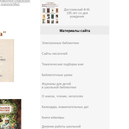
elyakh/449-chukovskij-
j-ivanovich#a1
Достоевский Ф.М.
195 лет со дня
рождения
Материалы сайта
а"
Электронные библиотеки
Сайты писателей
Тематические подборки книг
Библиотечные уроки
Журналы для детей
в школьной библиотеке
О книгах, чтении, читателях
Календарь знаменательных дат
Книги-юбиляры
Дневник работы школьной