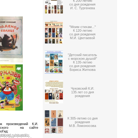
К 200-летию
со дня рождения
И. С. Тургенева
"Моим стихам..."
К 120-летию
со дня рождения
М.И. Цветаевой
"Детский писатель
с морскою душой"
К 135-летию
со дня рождения
Бориса Житкова
Чуковский К.И.
135 лет со дня
рождения
К 305-летию со дня
рождения
ок произведений К.И.
М.В. Ломоносова
овского на сайте
оГид:
bibliogid.ru/pisateli/o-