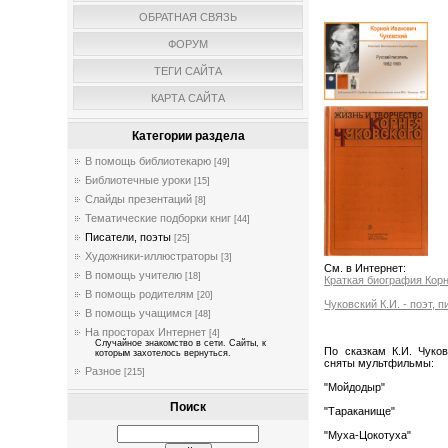
ОБРАТНАЯ СВЯЗЬ
ФОРУМ
ТЕГИ САЙТА
КАРТА САЙТА
Категории раздела
В помощь библиотекарю
[49]
Библиотечные уроки
[15]
Слайды презентаций
[8]
Тематические подборки книг
[44]
Писатели, поэты
[25]
Художники-иллюстраторы
[3]
См. в Интернет:
В помощь учителю
[18]
Краткая биография Кор
В помощь родителям
[20]
Чуковский К.И. - поэт, 
В помощь учащимся
[48]
На просторах Интернет
[4]
Случайное знакомство в сети. Сайты, к
По сказкам К.И. Чуков
которым захотелось вернуться.
сняты мультфильмы:
Разное
[215]
"Мойдодыр"
Поиск
"Тараканище"
"Муха-Цокотуха"