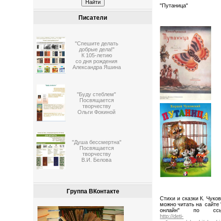
"Путаница"
Писатели
"Спешите делать
добрые дела!"
К 105-летию
со дня рождения
Александра Яшина
"Буду стеблем"
Посвящается
творчеству
Ольги Фокиной
"Душа бессмертна"
Посвящается
творчеству
В.И. Белова
Группа ВКонтакте
Стихи и сказки К. Чуко
можно читать на сайте 
онлайн" по ссы
http://deti-