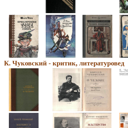
К. Чуковский - критик, литературовед
К. Чу
крити