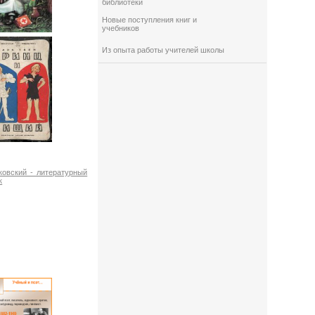
библиотеки
Новые поступления книг и
учебников
Из опыта работы учителей школы
ковский - литературный
к