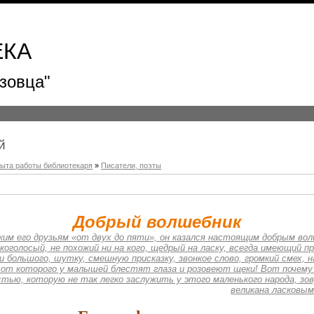
ЕКА
зовца"
й
пыта работы библиотекаря
»
Писатели, поэты
Добрый
волшебник
ким его друзьям «от двух до пяти», он казался настоящим добрым волш
коголосый, не похожий ни на кого, щедрый на ласку, всегда имеющий пр
и большого, шутку, смешную присказку, звонкое слово, громкий смех, 
от которого у малышей блестят глаза и розовеют щеки! Вот почему 
стью, которую не так легко заслужить у этого маленького народа, зо
великана ласковым