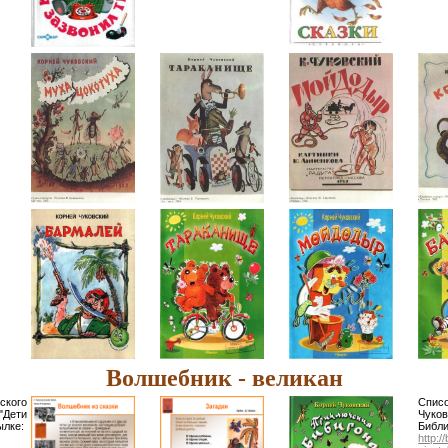
Волшебник - великан
вского
Спис
"Дети
Чук
лке:
Библи
http://