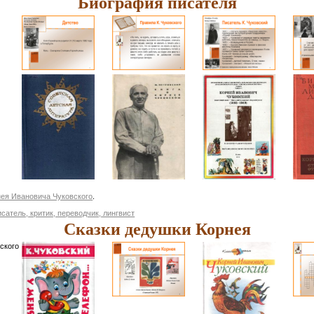
Биография писателя
нея Ивановича Чуковского
.
писатель, критик, переводчик, лингвист
Сказки дедушки Корнея
ского