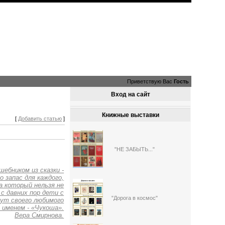
Приветствую Вас
Гость
Вход на сайт
Книжные выставки
[
Добавить статью
]
"НЕ ЗАБЫТЬ..."
ебником из сказки -
о запас для каждого,
на который нельзя не
с давних пор дети с
"Дорога в космос"
вут своего любимого
 именем - «Чукоша».
Вера Смирнова.