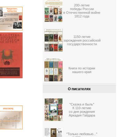
200-летие
победы России
в Отечественной войне
1812 года
1150-летие
зарождения российской
государственности
Книги по истории
нашего края
О писателях
"Сказка и быль"
К 110-летию
со дня рождения
Аркадия Гайдара
"Только любовью..."